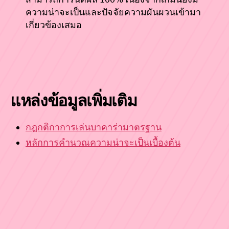
ความน่าจะเป็นและปัจจัยความผันผวนเข้ามา
เกี่ยวข้องเสมอ
แหล่งข้อมูลเพิ่มเติม
กฎกติกาการเล่นบาคาร่ามาตรฐาน
หลักการคำนวณความน่าจะเป็นเบื้องต้น