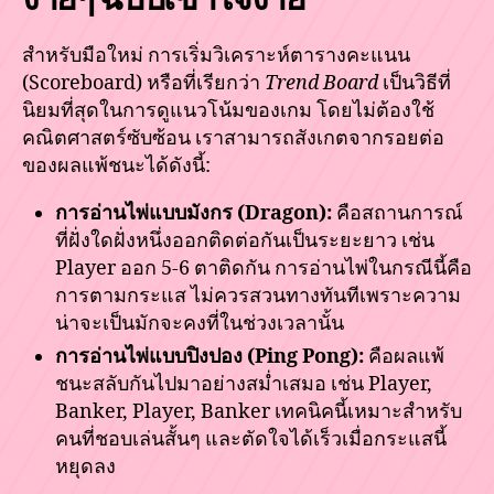
สำหรับมือใหม่ การเริ่มวิเคราะห์ตารางคะแนน
(Scoreboard) หรือที่เรียกว่า
Trend Board
เป็นวิธีที่
นิยมที่สุดในการดูแนวโน้มของเกม โดยไม่ต้องใช้
คณิตศาสตร์ซับซ้อน เราสามารถสังเกตจากรอยต่อ
ของผลแพ้ชนะได้ดังนี้:
การอ่านไพ่แบบมังกร (Dragon):
คือสถานการณ์
ที่ฝั่งใดฝั่งหนึ่งออกติดต่อกันเป็นระยะยาว เช่น
Player ออก 5-6 ตาติดกัน การอ่านไพ่ในกรณีนี้คือ
การตามกระแส ไม่ควรสวนทางทันทีเพราะความ
น่าจะเป็นมักจะคงที่ในช่วงเวลานั้น
การอ่านไพ่แบบปิงปอง (Ping Pong):
คือผลแพ้
ชนะสลับกันไปมาอย่างสม่ำเสมอ เช่น Player,
Banker, Player, Banker เทคนิคนี้เหมาะสำหรับ
คนที่ชอบเล่นสั้นๆ และตัดใจได้เร็วเมื่อกระแสนี้
หยุดลง