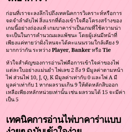
ก่อนที่เราจะลงลึกไปถึงเทคนิคการวิเคราะห์หรือการ
จดจำลำดับไพ่ สิ่งแรกที่ต้องเข้าใจคือโครงสร้างของ
เกมนี้อย่างถ่องแท้ เกมบาคาร่าเป็นเกมที่ใช้ความน่า
จะเป็นในการคำนวณผลแพ้ชนะ โดยผู้เล่นมีหน้าที่
เพียงแค่ทายว่าฝั่งไหนจะได้คะแนนรวมใกล้เคียง 9
มากกว่ากัน ระหว่าง
Player
,
Banker
หรือ
Tie
หัวใจสำคัญของการอ่านไพ่คือการเข้าใจค่าของไพ่
แต่ละใบอย่างแม่นยำ ไพ่เลข 2 ถึง 9 มีมูลค่าตามหน้า
ไพ่ ส่วนไพ่ 10, J, Q, K มีมูลค่าเท่ากับ 0 และไพ่ A มี
มูลค่าเท่ากับ 1 หากผลรวมเกิน 9 ให้ตัดหลักสิบออก
เหลือเพียงหลักหน่วยเท่านั้น เช่น ผลรวมได้ 15 จะมีค่า
เป็น 5
เทคนิคการอ่านไพ่บาคาร่าแบบ
ง่ายๆ ฉบับเข้าใจง่าย