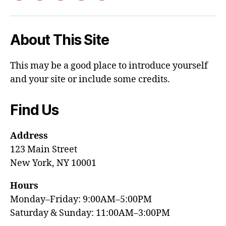
About This Site
This may be a good place to introduce yourself
and your site or include some credits.
Find Us
Address
123 Main Street
New York, NY 10001
Hours
Monday–Friday: 9:00AM–5:00PM
Saturday & Sunday: 11:00AM–3:00PM