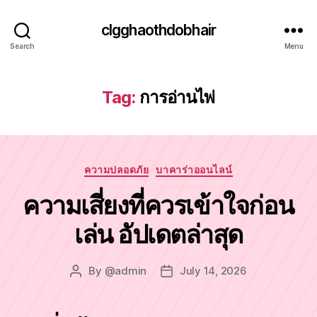
clgghaothdobhair
Search
Menu
Tag:
การอ่านไพ่
Categories
ความปลอดภัย
บาคาร่าออนไลน์
ความเสี่ยงที่ควรเข้าใจก่อน
เล่น อัปเดตล่าสุด
By
@admin
July 14, 2026
Post
Post
author
date