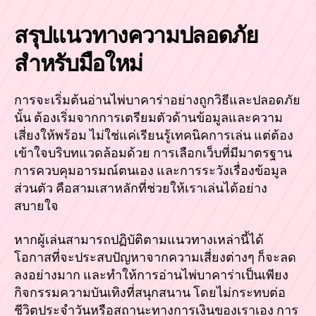
สรุปแนวทางความปลอดภัย
สำหรับมือใหม่
การจะเริ่มต้นอ่านไพ่บาคาร่าอย่างถูกวิธีและปลอดภัย
นั้น ต้องเริ่มจากการเตรียมตัวด้านข้อมูลและความ
เสี่ยงให้พร้อม ไม่ใช่แค่เรียนรู้เทคนิคการเล่น แต่ต้อง
เข้าใจบริบทแวดล้อมด้วย การเลือกเว็บที่มีมาตรฐาน
การควบคุมอารมณ์ตนเอง และการระวังเรื่องข้อมูล
ส่วนตัว คือสามเสาหลักที่ช่วยให้เราเล่นได้อย่าง
สบายใจ
หากผู้เล่นสามารถปฏิบัติตามแนวทางเหล่านี้ได้
โอกาสที่จะประสบปัญหาจากความเสี่ยงต่างๆ ก็จะลด
ลงอย่างมาก และทำให้การอ่านไพ่บาคาร่าเป็นเพียง
กิจกรรมความบันเทิงที่สนุกสนาน โดยไม่กระทบต่อ
ชีวิตประจำวันหรือสถานะทางการเงินของเราเอง การ