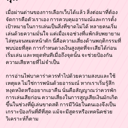
เมื่อผ่านด่านของการเลือกเว็บได้แล้ว สิ่งต่อมาที่ต้อง
จัดการคือตัวเราเอง การควบคุมอารมณ์และการตั้ง
เป้าหมายในการเล่นเป็นสิ่งที่ขาดไม่ได้ หลายคนเริ่ม
เล่นด้วยความมั่นใจ แต่เมื่อเจอช่วงที่แพ้กลับพยายาม
ไล่ทุนจนหมดหน้าตัก นี่คือความเสี่ยงด้านพฤติกรรมที่
พบบ่อยที่สุด การกำหนดวงเงินสูงสุดที่จะเสียได้ก่อน
เริ่มเล่น และหยุดทันทีเมื่อถึงจุดนั้น จะช่วยป้องกัน
ความเสียหายที่ไม่จำเป็น
การอ่านไพ่บาคาร่าควรทำไปด้วยความสงบและใช้
เหตุผล ไม่ใช่การพนันด้วยอารมณ์ หากเราเริ่มรู้สึก
หงุดหงิดหรืออยากเอาคืน นั่นคือสัญญาณว่าควรพัก
การเล่นเสียก่อน ความเสี่ยงในการสูญเสียเงินมักเกิด
ขึ้นในช่วงที่ผู้เล่นขาดสติ การมีวินัยในตนเองจึงเป็น
เกราะป้องกันที่ดีที่สุด แม้จะมีสูตรหรือเทคนิคช่วย
วิเคราะห์ก็ตาม