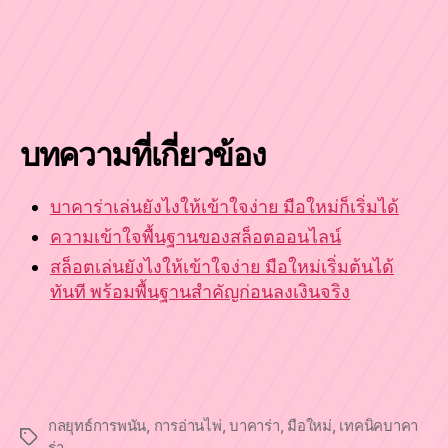
บทความที่เกี่ยวข้อง
บาคาร่าเล่นยังไงให้เข้าใจง่าย มือใหม่ก็เริ่มได้
ความเข้าใจพื้นฐานของสล็อตออนไลน์
สล็อตเล่นยังไงให้เข้าใจง่าย มือใหม่เริ่มต้นได้
ทันที พร้อมพื้นฐานสำคัญก่อนลงเงินจริง
กลยุทธ์การพนัน
,
การอ่านไพ่
,
บาคาร่า
,
มือใหม่
,
เทคนิคบาคา
Tags
ร่า