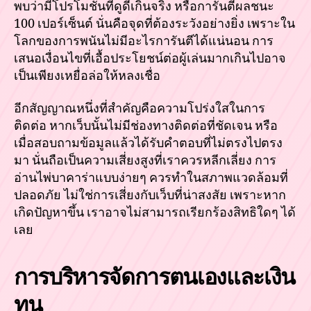
พบว่ามีโปรโมชั่นที่ดูดีเกินจริง หรือการันตีผลชนะ
100 เปอร์เซ็นต์ นั่นคือจุดที่ต้องระวังอย่างยิ่ง เพราะใน
โลกของการพนันไม่มีอะไรการันตีได้แน่นอน การ
เสนอเงื่อนไขที่เอื้อประโยชน์ต่อผู้เล่นมากเกินไปอาจ
เป็นเพียงเหยื่อล่อให้หลงเชื่อ
อีกสัญญาณหนึ่งที่สำคัญคือความโปร่งใสในการ
ติดต่อ หากเว็บนั้นไม่มีช่องทางติดต่อที่ชัดเจน หรือ
เมื่อสอบถามข้อมูลแล้วได้รับคำตอบที่ไม่ตรงไปตรง
มา นั่นถือเป็นความเสี่ยงสูงที่เราควรหลีกเลี่ยง การ
อ่านไพ่บาคาร่าแบบง่ายๆ ควรทำในสภาพแวดล้อมที่
ปลอดภัย ไม่ใช่การเสี่ยงกับเว็บที่น่าสงสัย เพราะหาก
เกิดปัญหาขึ้น เราอาจไม่สามารถเรียกร้องสิทธิใดๆ ได้
เลย
การบริหารจัดการตนเองและเงิน
ทุน