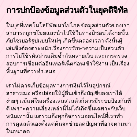
การปกป้องข้อมูลส่วนตัวในยุคดิจิทัล
ในยุคที่เทคโนโลยีพัฒนาไปไกล ข้อมูลส่วนตัวของเรา
สามารถถูกขโมยและนำไปใช้ในทางมิชอบได้ง่ายขึ้น
ภัยไซเบอร์รูปแบบใหม่ๆ เกิดขึ้นตลอดเวลา ดังนั้นผู้
เล่นจึงต้องตระหนักเรื่องการรักษาความเป็นส่วนตัว
การไม่ใช้รหัสผ่านเดิมซ้ำกันหลายเว็บ และการตรวจ
สอบการเชื่อมต่ออินเทอร์เน็ตก่อนเข้าใช้งาน เป็นเรื่อง
พื้นฐานที่ควรทำเสมอ
เราไม่ควรเก็บข้อมูลทางการเงินไว้ในอุปกรณ์
สาธารณะ หรือปล่อยให้ผู้อื่นเข้าถึงบัญชีของเราได้
ง่ายๆ แม้แต่ในเครื่องเล่นส่วนตัวก็ควรมีระบบป้องกันที่
ดี เพราะความเสี่ยงเหล่านี้ไม่ได้เกิดขึ้นเฉพาะกับเว็บ
พนันเท่านั้น แต่รวมถึงทุกกิจกรรมออนไลน์ที่เราทำ
การดูแลตัวเองตั้งแต่ต้นจะช่วยลดปัญหาที่อาจตามมา
ในอนาคต