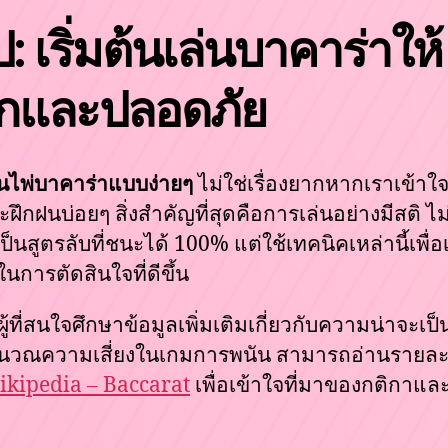
ป: เริ่มต้นเล่นบาคาร่าให้
ุกและปลอดภัย
นไพ่บาคาร่าแบบง่ายๆ
ไม่ใช่เรื่องยากหากเราเข้าใจ
ึกฝนบ่อยๆ สิ่งสำคัญที่สุดคือการเล่นอย่างมีสติ ไม่
ป็นสูตรลับที่ชนะได้ 100% แต่ใช้เทคนิคเหล่านี้เพื่อเ
นการตัดสินใจที่ดีขึ้น
ู้ที่สนใจศึกษาข้อมูลเพิ่มเติมเกี่ยวกับความน่าจะเป
วณความเสี่ยงในเกมการพนัน สามารถอ่านรายละ
kipedia – Baccarat
เพื่อเข้าใจที่มาของกติกาและ