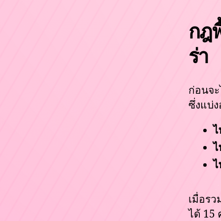
กฎพ
ร่า
ก่อนจะไ
ซึ่งแบ่ง
ไ
ไ
ไ
เมื่อร
ได้ 15