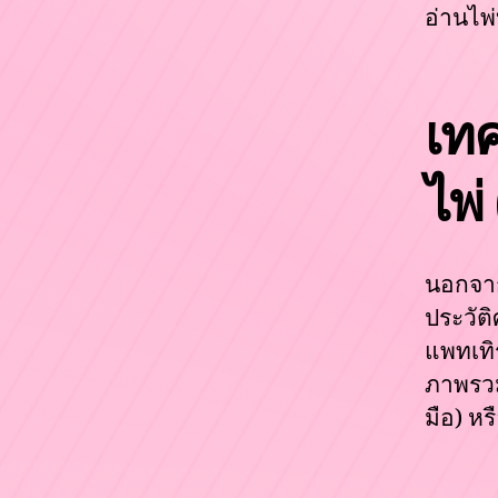
อ่านไพ่
เท
ไพ่
นอกจาก
ประวัติ
แพทเทิร
ภาพรวมว
มือ) หร