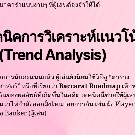
บาคาร่าแบบง่ายๆ ที่ผู้เล่นต้องจำให้ได้
คนิคการวิเคราะห์แนวโน
 (Trend Analysis)
การนับคะแนนแล้ว ผู้เล่นยังนิยมใช้วิธีดู “ตาราง
ศาสตร์” หรือที่เรียกว่า
Baccarat Roadmap
เพื่อ
์นของผลลัพธ์ที่เกิดขึ้นในอดีต เทคนิคนี้ช่วยให้ผู้เล่
่าไพ่กำลังออกฝั่งไหนบ่อยกว่ากัน เช่น ฝั่ง Player 
ือ Banker (ผู้เล่น)