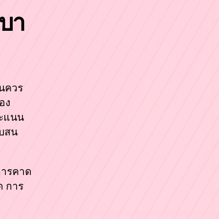
่บา
กคนควร
้อง
คะแนน
ับสน
่การคาด
ุด การ