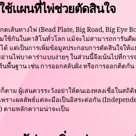
ใช้แผนที่ไพ่ช่วยตัดสินใจ
เกตเส้นทางไพ่ (Bead Plate, Big Road, Big Eye Bo
่นิยมใช้กันในคาสิโนทั่วโลก แม้จะไม่สามารถการันตี
ด้ แต่เป็นการเพิ่มข้อมูลประกอบการตัดสินใจให้แ
รอ่านไพ่บาคาร่าแบบง่ายๆ ในส่วนนี้จึงเน้นไปที่กา
ร์นพื้นฐาน เช่น การออกสลับฝั่ง หรือการออกติดกัน
รก็ตาม ผู้เล่นควรระวังอย่าให้ตนเองหลงเชื่อในสถิต
 เพราะผลลัพธ์แต่ละมือเป็นอิสระต่อกัน (Independ
) ตามหลักความน่าจะเป็น