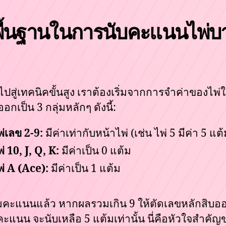
ื้นฐานในการนับคะแนนไพ่บ
ปสู่เทคนิคขั้นสูง เราต้องเริ่มจากการจำค่าของไพ่ให
ออกเป็น 3 กลุ่มหลักๆ ดังนี้:
พ่เลข 2-9:
มีค่าเท่ากับหน้าไพ่ (เช่น ไพ่ 5 มีค่า 5 แต้
พ่ 10, J, Q, K:
มีค่าเป็น 0 แต้ม
พ่ A (Ace):
มีค่าเป็น 1 แต้ม
วมคะแนนแล้ว หากผลรวมเกิน 9 ให้ตัดเลขหลักสิบออ
 คะแนน จะนับเหลือ 5 แต้มเท่านั้น นี่คือหัวใจสำคั