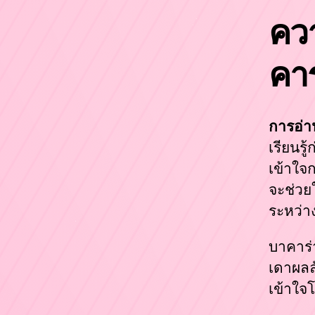
คว
คาร
การอ่า
เรียนรู้
เข้าใจ
จะช่วย
ระหว่า
บาคาร่
เดาผลล
เข้าใจ