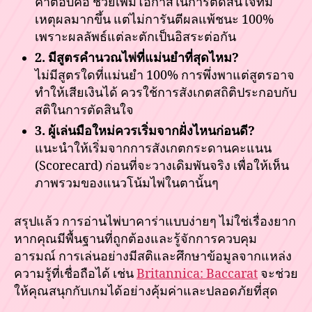
คำตอบคือ ช่วยเพิ่มโอกาสในการตัดสินใจที่มี
เหตุผลมากขึ้น แต่ไม่การันตีผลแพ้ชนะ 100%
เพราะผลลัพธ์แต่ละตักเป็นอิสระต่อกัน
2. มีสูตรคำนวณไพ่ที่แม่นยำที่สุดไหม?
ไม่มีสูตรใดที่แม่นยำ 100% การพึ่งพาแต่สูตรอาจ
ทำให้เสียเงินได้ ควรใช้การสังเกตสถิติประกอบกับ
สติในการตัดสินใจ
3. ผู้เล่นมือใหม่ควรเริ่มจากฝั่งไหนก่อนดี?
แนะนำให้เริ่มจากการสังเกตกระดานคะแนน
(Scorecard) ก่อนที่จะวางเดิมพันจริง เพื่อให้เห็น
ภาพรวมของแนวโน้มไพ่ในตานั้นๆ
สรุปแล้ว การอ่านไพ่บาคาร่าแบบง่ายๆ ไม่ใช่เรื่องยาก
หากคุณมีพื้นฐานที่ถูกต้องและรู้จักการควบคุม
อารมณ์ การเล่นอย่างมีสติและศึกษาข้อมูลจากแหล่ง
ความรู้ที่เชื่อถือได้ เช่น
Britannica: Baccarat
จะช่วย
ให้คุณสนุกกับเกมได้อย่างคุ้มค่าและปลอดภัยที่สุด