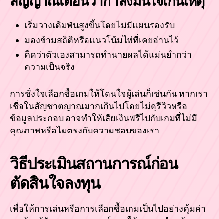
สัญญาณเตือนว่ากำลังมั่นใจเกินเหตุ
เริ่มวางเดิมพันสูงขึ้นโดยไม่มีแผนรองรับ
มองข้ามสถิติหรือแนวโน้มไพ่ที่เคยอ่านไว้
คิดว่าตัวเองสามารถทำนายผลได้แม่นยำกว่า
ความเป็นจริง
การชั่งใจเลือกซื้อเกมให้โดนใจผู้เล่นก็เช่นกัน หากเรา
เชื่อในสัญชาตญาณมากเกินไปโดยไม่ดูรีวิวหรือ
ข้อมูลประกอบ อาจทำให้เสียเงินฟรีไปกับเกมที่ไม่มี
คุณภาพหรือไม่ตรงกับความชอบของเรา
วิธีประเมินสถานการณ์ก่อน
ตัดสินใจลงทุน
เพื่อให้การเล่นหรือการเลือกซื้อเกมเป็นไปอย่างคุ้มค่า