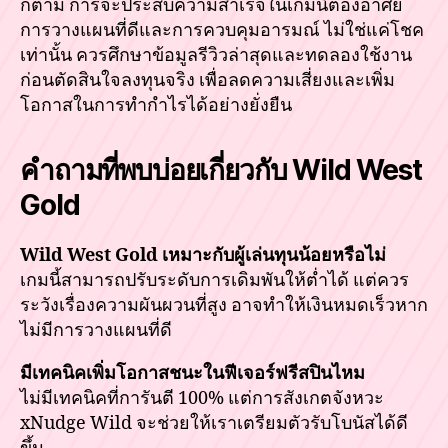
ก็ตาม การจะประสบความสำเร็จในเกมนี้ต้องอาศัย
การวางแผนที่ดีและการควบคุมอารมณ์ ไม่ใช่แค่โชค
เท่านั้น ควรศึกษาข้อมูลรีวิวล่าสุดและทดลองใช้งาน
ก่อนตัดสินใจลงทุนจริง เพื่อลดความเสี่ยงและเพิ่ม
โอกาสในการทำกำไรได้อย่างยั่งยืน
คำถามที่พบบ่อยเกี่ยวกับ Wild West
Gold
Wild West Gold เหมาะกับผู้เล่นทุนน้อยหรือไม่
เกมนี้สามารถปรับระดับการเดิมพันให้ต่ำได้ แต่ควร
ระวังเรื่องความผันผวนที่สูง อาจทำให้เงินหมดเร็วหาก
ไม่มีการวางแผนที่ดี
มีเทคนิคเพิ่มโอกาสชนะในฟีเจอร์ฟรีสปินไหม
ไม่มีเทคนิคที่การันตี 100% แต่การสังเกตจังหวะ
xNudge Wild จะช่วยให้เราเตรียมตัวรับโบนัสได้ดี