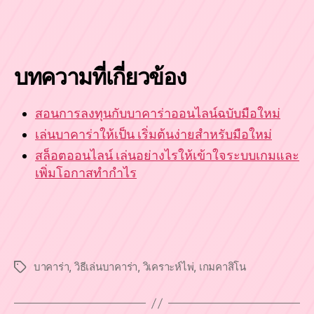
บทความที่เกี่ยวข้อง
สอนการลงทุนกับบาคาร่าออนไลน์ฉบับมือใหม่
เล่นบาคาร่าให้เป็น เริ่มต้นง่ายสำหรับมือใหม่
สล็อตออนไลน์ เล่นอย่างไรให้เข้าใจระบบเกมและ
เพิ่มโอกาสทำกำไร
บาคาร่า
,
วิธีเล่นบาคาร่า
,
วิเคราะห์ไพ่
,
เกมคาสิโน
Tags