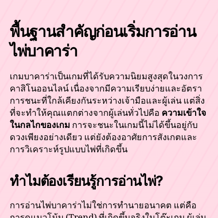
พื้นฐานสำคัญก่อนเริ่มการอ่าน
ไพ่บาคาร่า
เกมบาคาร่าเป็นเกมที่ได้รับความนิยมสูงสุดในวงการ
คาสิโนออนไลน์ เนื่องจากมีความเรียบง่ายและอัตรา
การชนะที่ใกล้เคียงกันระหว่างเจ้ามือและผู้เล่น แต่สิ่ง
ที่จะทำให้คุณแตกต่างจากผู้เล่นทั่วไปคือ
ความเข้าใจ
ในกลไกของเกม
การจะชนะในเกมนี้ไม่ได้ขึ้นอยู่กับ
ดวงเพียงอย่างเดียว แต่ยังต้องอาศัยการสังเกตและ
การวิเคราะห์รูปแบบไพ่ที่เกิดขึ้น
ทำไมต้องเรียนรู้การอ่านไพ่?
การอ่านไพ่บาคาร่าไม่ใช่การทำนายอนาคต แต่คือ
การดูแนวโน้ม (Trend) ที่เกิดขึ้นจริงในโต๊ะเกม ผู้เล่น