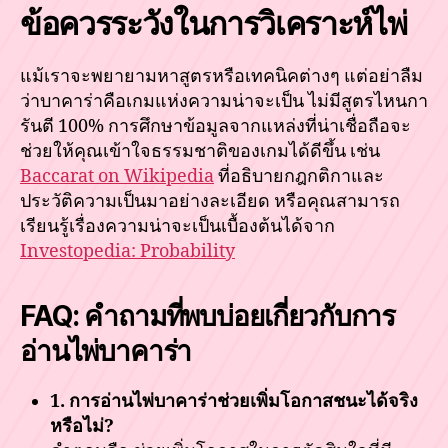
ข้อควรระวังในการวิเคราะห์ไพ่
แม้เราจะพยายามหาสูตรหรือเทคนิคต่างๆ แต่อย่าลืม
ว่าบาคาร่าคือเกมแห่งความน่าจะเป็น ไม่มีสูตรไหนกา
รันตี 100% การศึกษาข้อมูลจากแหล่งที่น่าเชื่อถือจะ
ช่วยให้คุณเข้าใจธรรมชาติของเกมได้ดีขึ้น เช่น
Baccarat on Wikipedia
ที่อธิบายกฎกติกาและ
ประวัติความเป็นมาอย่างละเอียด หรือคุณสามารถ
เรียนรู้เรื่องความน่าจะเป็นเบื้องต้นได้จาก
Investopedia: Probability
FAQ: คำถามที่พบบ่อยเกี่ยวกับการ
อ่านไพ่บาคาร่า
1. การอ่านไพ่บาคาร่าช่วยเพิ่มโอกาสชนะได้จริง
หรือไม่?