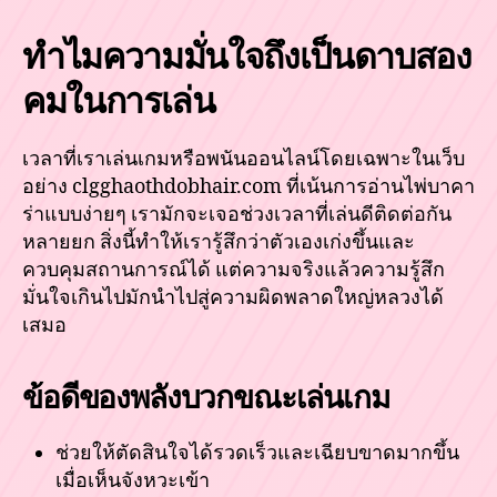
ทำไมความมั่นใจถึงเป็นดาบสอง
คมในการเล่น
เวลาที่เราเล่นเกมหรือพนันออนไลน์โดยเฉพาะในเว็บ
อย่าง clgghaothdobhair.com ที่เน้นการอ่านไพ่บาคา
ร่าแบบง่ายๆ เรามักจะเจอช่วงเวลาที่เล่นดีติดต่อกัน
หลายยก สิ่งนี้ทำให้เรารู้สึกว่าตัวเองเก่งขึ้นและ
ควบคุมสถานการณ์ได้ แต่ความจริงแล้วความรู้สึก
มั่นใจเกินไปมักนำไปสู่ความผิดพลาดใหญ่หลวงได้
เสมอ
ข้อดีของพลังบวกขณะเล่นเกม
ช่วยให้ตัดสินใจได้รวดเร็วและเฉียบขาดมากขึ้น
เมื่อเห็นจังหวะเข้า