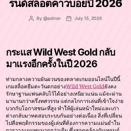
รนด์สล็อตคาวบอยปี 2026
By
@admin
July 15, 2026
Post
Post
author
date
กระแส Wild West Gold กลับ
มาแรงอีกครั้งในปี 2026
ท่ามกลางความผันผวนของตลาดเกมออนไลน์ในปีนี้
เกมสล็อตธีมตะวันตกอย่าง
Wild West Gold
ยังคง
รักษาฐานแฟนคลับไว้ได้อย่างเหนียวแน่น แม้จะผ่าน
มานานกว่าครึ่งทศวรรษ แต่กลไกการเล่นที่เข้าใจง่าย
บวกกับโอกาสชนะที่สูง ทำให้ผู้เล่นหน้าใหม่และเก่า
ต่างกลับมาทดสอบระบบกันอย่างต่อเนื่อง สิ่งที่เปลี่ยน
ไปคือพฤติกรรมของผู้เล่นที่ต้องการความแม่นยำใน
การวางแผนทุนมากกว่าเดิม ซึ่งสอดคล้องกับเทรนด์