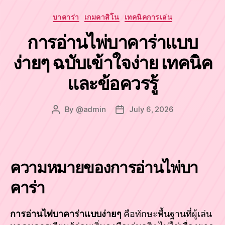
Categories
บาคาร่า
เกมคาสิโน
เทคนิคการเล่น
การอ่านไพ่บาคาร่าแบบ
ง่ายๆ ฉบับเข้าใจง่าย เทคนิค
และข้อควรรู้
By
@admin
July 6, 2026
Post
Post
author
date
ความหมายของการอ่านไพ่บา
คาร่า
การอ่านไพ่บาคาร่าแบบง่ายๆ
คือทักษะพื้นฐานที่ผู้เล่น