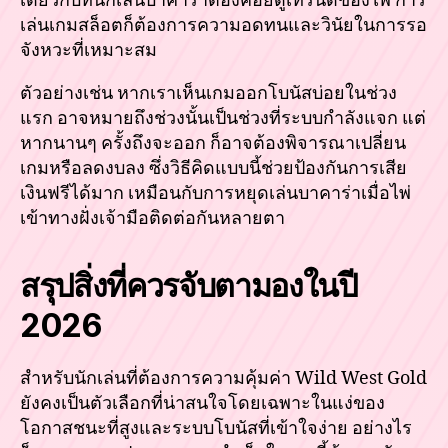
เดียวกับที่นักเล่นบาคาร่าต้องคอยดูเทรนด์ของไพ่ การ
เล่นเกมสล็อตก็ต้องการความอดทนและวินัยในการรอ
จังหวะที่เหมาะสม
ตัวอย่างเช่น หากเราเห็นเกมออกโบนัสบ่อยในช่วง
แรก อาจหมายถึงช่วงนั้นเป็นช่วงที่ระบบกำลังแจก แต่
หากนานๆ ครั้งถึงจะออก ก็อาจต้องพิจารณาเปลี่ยน
เกมหรือลดงบลง ซึ่งวิธีคิดแบบนี้ช่วยป้องกันการเสีย
เงินฟรีได้มาก เหมือนกับการหยุดเล่นบาคาร่าเมื่อไพ่
เข้าทางฝั่งเจ้ามือติดต่อกันหลายตา
สรุปสิ่งที่ควรจับตามองในปี
2026
สำหรับนักเล่นที่ต้องการความคุ้มค่า Wild West Gold
ยังคงเป็นตัวเลือกที่น่าสนใจโดยเฉพาะในแง่ของ
โอกาสชนะที่สูงและระบบโบนัสที่เข้าใจง่าย อย่างไร