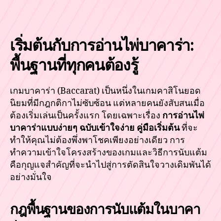
เริ่มต้นกับการอ่านไพ่บาคาร่า:
พื้นฐานที่ทุกคนต้องรู้
เกมบาคาร่า (Baccarat) เป็นหนึ่งในเกมคาสิโนยอด
นิยมที่มีกฎกติกาไม่ซับซ้อน แต่หลายคนยังสับสนเมื่อ
ต้องเริ่มเล่นเป็นครั้งแรก โดยเฉพาะเรื่อง
การอ่านไพ่
บาคาร่าแบบง่ายๆ ฉบับเข้าใจง่าย คู่มือเริ่มต้น
ที่จะ
ทำให้คุณไม่ต้องพึ่งพาโชคเพียงอย่างเดียว การ
ทำความเข้าใจโครงสร้างของเกมและวิธีการนับแต้ม
คือกุญแจสำคัญที่จะนำไปสู่การตัดสินใจวางเดิมพันได้
อย่างมั่นใจ
กฎพื้นฐานของการนับแต้มในบาคา