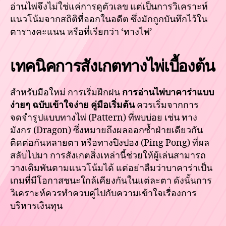
อ่านไพ่จึงไม่ใช่แค่การดูตัวเลข แต่เป็นการวิเคราะห์
แนวโน้มจากสถิติที่ออกในอดีต ซึ่งมักถูกบันทึกไว้ใน
ตารางคะแนน หรือที่เรียกว่า ‘ทางไพ่’
เทคนิคการสังเกตทางไพ่เบื้องต้น
สำหรับมือใหม่ การเริ่มฝึกฝน
การอ่านไพ่บาคาร่าแบบ
ง่ายๆ ฉบับเข้าใจง่าย คู่มือเริ่มต้น
ควรเริ่มจากการ
จดจำรูปแบบทางไพ่ (Pattern) ที่พบบ่อย เช่น ทาง
มังกร (Dragon) ซึ่งหมายถึงผลออกซ้ำฝ่ายเดียวกัน
ติดต่อกันหลายตา หรือทางปิงปอง (Ping Pong) ที่ผล
สลับไปมา การสังเกตสิ่งเหล่านี้ช่วยให้ผู้เล่นสามารถ
วางเดิมพันตามแนวโน้มได้ แต่อย่าลืมว่าบาคาร่าเป็น
เกมที่มีโอกาสชนะใกล้เคียงกันในแต่ละตา ดังนั้นการ
วิเคราะห์ควรทำควบคู่ไปกับความเข้าใจเรื่องการ
บริหารเงินทุน