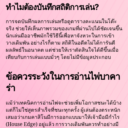
ทำไมต้องบันทึกสถิติการเล่น?
การจดบันทึกผลการเล่นหรือดูตารางคะแนนในโต๊ะ
จริง ช่วยให้เห็นภาพรวมของเกมที่ผ่านไปได้ชัดเจนขึ้น
นักเล่นมืออาชีพมักใช้วิธีนี้เพื่อหาจังหวะในการเข้า
วางเดิมพัน อย่างไรก็ตาม สถิติในอดีตไม่ได้การันตี
ผลลัพธ์ในอนาคต แต่ช่วยให้เราตัดสินใจได้ดีขึ้นเมื่อ
เทียบกับการเล่นแบบมั่วๆ โดยไม่มีข้อมูลประกอบ
ข้อควรระวังในการอ่านไพ่บาคา
ร่า
แม้ว่าเทคนิคการอ่านไพ่จะช่วยเพิ่มโอกาสชนะได้บ้าง
แต่ก็ไม่ใช่สูตรสำเร็จที่ชนะทุกครั้ง ผู้เล่นต้องตระหนัก
เสมอว่าเกมคาสิโนมีการออกแบบมาให้เจ้ามือมีกำไร
(House Edge) อยู่แล้ว การวางเดิมพันควรทำอย่างมี