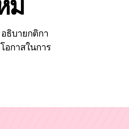
หม่
 อธิบายกติกา
ิ่มโอกาสในการ