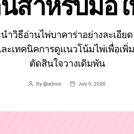
นสำหรับมือใ
วิธีอ่านไพ่บาคาร่าอย่างละเอียด
ละเทคนิคการดูแนวโน้มไพ่เพื่อเพ
ตัดสินใจวางเดิมพัน
By
@admin
July 5, 2026
Post
Post
author
date