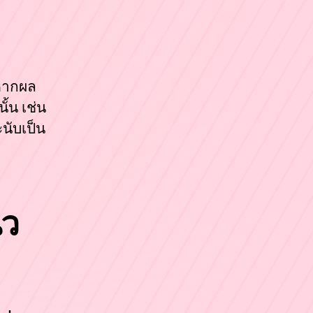
 หากผล
ั้น เช่น
นับเป็น
นว