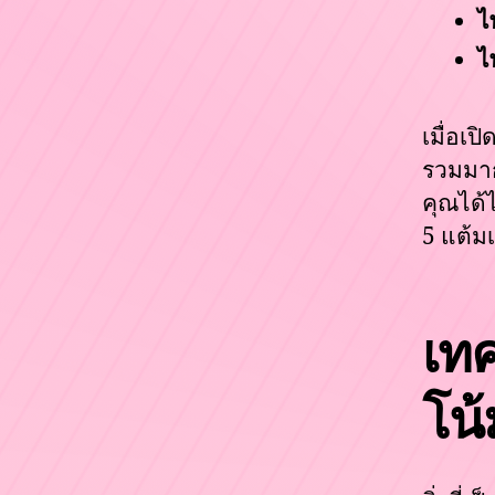
ไ
ไ
เมื่อเ
รวมมากก
คุณได้
5 แต้มเ
เท
โน้