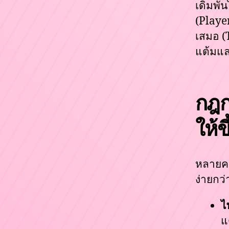
เดิมพัน
(Playe
เสมอ (T
แต้มแล
กฎก
ให้ข
หลายคน
ง่ายกว่
ไ
แ