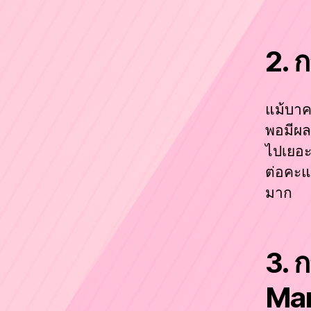
2. 
แม้บาค
พอมีผลอ
ไปเยอะแ
ต่อคะแ
มาก
3. 
Ma