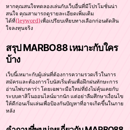
หากคุณสนใจทดลองเล่นกับเว็บอื่นที่มีโปรโมชั่นน่า
สนใจ คุณสามารถดูรายละเอียดเพิ่มเติม
ได้ที่
{leyword}
เพื่อเปรียบเทียบทางเลือกก่อนตัดสิน
ใจลงทุนจริง
สรุป MARBO88 เหมาะกับใคร
บ้าง
เว็บนี้เหมาะกับผู้เล่นที่ต้องการความรวดเร็วในการ
สมัครและต้องการโบนัสเริ่มต้นเพื่อฝึกฝนทักษะการ
อ่านไพ่บาคาร่า โดยเฉพาะมือใหม่ที่ยังไม่คุ้นเคยกับ
ระบบคาสิโนออนไลน์มากนัก แต่อย่าลืมศึกษาเงื่อนไข
ให้ดีก่อนเริ่มเล่นเพื่อป้องกันปัญหาที่อาจเกิดขึ้นในภาย
หลัง
คำถามที่พบบ่อยเกี่ยวกับ MARBO88