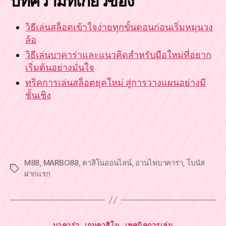
บทความที่เกี่ยวข้อง
วิธีเล่นสล็อตเข้าใจง่ายทุกขั้นตอนก่อนเริ่มหมุนวง
ล้อ
วิธีเล่นบาคาร่าและแนวคิดสำหรับมือใหม่ที่อยาก
เริ่มต้นอย่างมั่นใจ
ทริคการเล่นสล็อตยุคใหม่ สู่การวางแผนอย่างมี
ชั้นเชิง
M88
,
MARBO88
,
คาสิโนออนไลน์
,
อ่านไพ่บาคาร่า
,
โบนัส
Tags
ฝากแรก
Categories
บาคาร่า
เกมคาสิโน
เทคนิคการเล่น