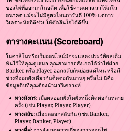
ไพ่’ ซึ่งแท้จริงแล้วคือการบันทึกผลและหาแพทเทิร์น
ของไพ่ที่ออกมาในอดีต เพื่อใช้คาดเดาแนวโน้มใน
อนาคต แม้จะไม่มีสูตรไหนการันตี 100% แต่การ
วิเคราะห์สถิติช่วยให้ตัดสินใจได้ดีขึ้น
ตารางคะแนน (Scoreboard)
ในคาสิโนหรือเว็บออนไลน์มักจะแสดงประวัติผลเดิม
พันไว้ให้คุณดูเสมอ คุณสามารถสังเกตได้ว่าไพ่ฝ่าย
Banker หรือ Player ออกสลับกันบ่อยแค่ไหน หรือมี
ช่วงที่ออกฝั่งเดียวกันติดต่อกันนานๆ หรือไม่ นี่คือ
ข้อมูลดิบที่คุณต้องนำมาวิเคราะห์
ทางมังกร:
เมื่อผลออกฝั่งใดฝั่งหนึ่งติดต่อกันหลาย
ครั้ง (เช่น Player, Player, Player)
ทางสลับ:
เมื่อผลออกสลับกัน (เช่น Banker,
Player, Banker, Player)
ทางคี่คู่:
การสังเกตความถี่ของการออกไพ่