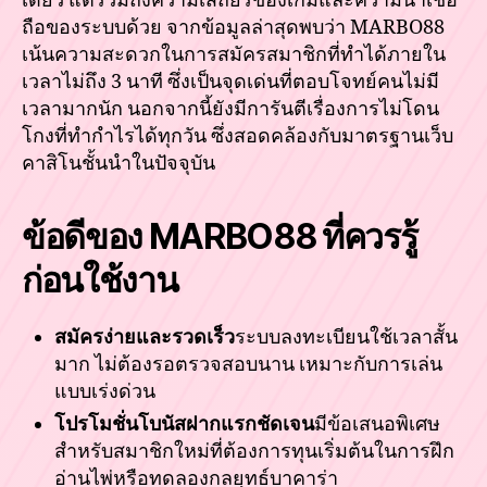
เดียว แต่รวมถึงความเสถียรของเกมและความน่าเชื่อ
ถือของระบบด้วย จากข้อมูลล่าสุดพบว่า MARBO88
เน้นความสะดวกในการสมัครสมาชิกที่ทำได้ภายใน
เวลาไม่ถึง 3 นาที ซึ่งเป็นจุดเด่นที่ตอบโจทย์คนไม่มี
เวลามากนัก นอกจากนี้ยังมีการันตีเรื่องการไม่โดน
โกงที่ทำกำไรได้ทุกวัน ซึ่งสอดคล้องกับมาตรฐานเว็บ
คาสิโนชั้นนำในปัจจุบัน
ข้อดีของ MARBO88 ที่ควรรู้
ก่อนใช้งาน
สมัครง่ายและรวดเร็ว
ระบบลงทะเบียนใช้เวลาสั้น
มาก ไม่ต้องรอตรวจสอบนาน เหมาะกับการเล่น
แบบเร่งด่วน
โปรโมชั่นโบนัสฝากแรกชัดเจน
มีข้อเสนอพิเศษ
สำหรับสมาชิกใหม่ที่ต้องการทุนเริ่มต้นในการฝึก
อ่านไพ่หรือทดลองกลยุทธ์บาคาร่า