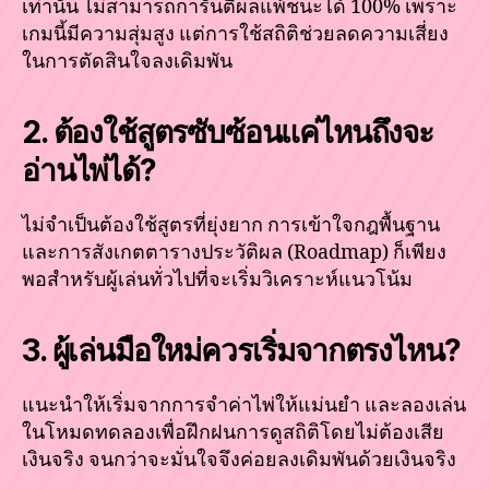
เท่านั้น ไม่สามารถการันตีผลแพ้ชนะได้ 100% เพราะ
เกมนี้มีความสุ่มสูง แต่การใช้สถิติช่วยลดความเสี่ยง
ในการตัดสินใจลงเดิมพัน
2. ต้องใช้สูตรซับซ้อนแค่ไหนถึงจะ
อ่านไพ่ได้?
ไม่จำเป็นต้องใช้สูตรที่ยุ่งยาก การเข้าใจกฎพื้นฐาน
และการสังเกตตารางประวัติผล (Roadmap) ก็เพียง
พอสำหรับผู้เล่นทั่วไปที่จะเริ่มวิเคราะห์แนวโน้ม
3. ผู้เล่นมือใหม่ควรเริ่มจากตรงไหน?
แนะนำให้เริ่มจากการจำค่าไพ่ให้แม่นยำ และลองเล่น
ในโหมดทดลองเพื่อฝึกฝนการดูสถิติโดยไม่ต้องเสีย
เงินจริง จนกว่าจะมั่นใจจึงค่อยลงเดิมพันด้วยเงินจริง