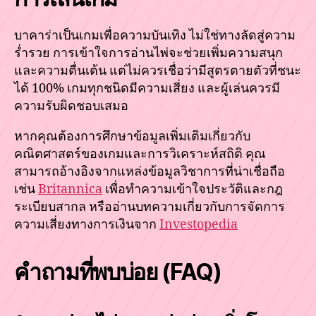
บาคาร่าเป็นเกมเพื่อความบันเทิง ไม่ใช่ทางลัดสู่ความ
ร่ำรวย การเข้าใจการอ่านไพ่จะช่วยเพิ่มความสนุก
และความตื่นเต้น แต่ไม่ควรเชื่อว่ามีสูตรตายตัวที่ชนะ
ได้ 100% เกมทุกชนิดมีความเสี่ยง และผู้เล่นควรมี
ความรับผิดชอบเสมอ
หากคุณต้องการศึกษาข้อมูลเพิ่มเติมเกี่ยวกับ
คณิตศาสตร์ของเกมและการวิเคราะห์สถิติ คุณ
สามารถอ้างอิงจากแหล่งข้อมูลวิชาการที่น่าเชื่อถือ
เช่น
Britannica
เพื่อทำความเข้าใจประวัติและกฎ
ระเบียบสากล หรืออ่านบทความเกี่ยวกับการจัดการ
ความเสี่ยงทางการเงินจาก
Investopedia
คำถามที่พบบ่อย (FAQ)