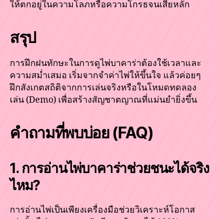
ให้ตกอยู่ในความโลภหรือความโกรธจนเสียหลัก
สรุป
การฝึกฝนทักษะในการดูไพ่บาคาร่าต้องใช้เวลาและ
ความสม่ำเสมอ เริ่มจากจำค่าไพ่ให้ขึ้นใจ แล้วค่อยๆ
ฝึกสังเกตสถิติจากการเล่นจริงหรือในโหมดทดลอง
เล่น (Demo) เพื่อสร้างสัญชาตญาณที่แม่นยำยิ่งขึ้น
คำถามที่พบบ่อย (FAQ)
1. การอ่านไพ่บาคาร่าช่วยชนะได้จริง
ไหม?
การอ่านไพ่เป็นเพียงเครื่องมือช่วยวิเคราะห์โอกาส