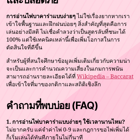
การอ่านไพ่บาคาร่าแบบง่ายๆ
ไม่ใช่เรื่องยากหากเรา
เข้าใจพื้นฐานและฝึกฝนบ่อยๆ สิ่งสำคัญที่สุดคือการ
เล่นอย่างมีสติ ไม่เชื่อคำลวงว่าเป็นสูตรลับที่ชนะได้
100% แต่ใช้เทคนิคเหล่านี้เพื่อเพิ่มโอกาสในการ
ตัดสินใจที่ดีขึ้น
สำหรับผู้ที่สนใจศึกษาข้อมูลเพิ่มเติมเกี่ยวกับความน่า
จะเป็นและการคำนวณความเสี่ยงในเกมการพนัน
สามารถอ่านรายละเอียดได้ที่
Wikipedia – Baccarat
เพื่อเข้าใจที่มาของกติกาและสถิติเชิงลึก
คำถามที่พบบ่อย (FAQ)
1. การอ่านไพ่บาคาร่าแบบง่ายๆ ใช้เวลานานไหม?
ไม่ยากครับ แค่จำค่าไพ่ 0-9 และกฎการขอไพ่เพิ่มได้
ก็เริ่มเล่นได้ทันทีภายในไม่กี่นาที