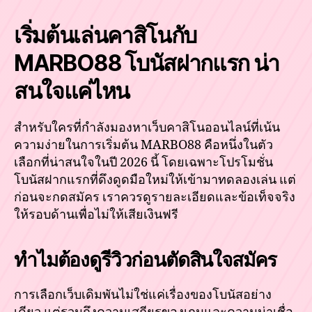
เริ่มต้นเล่นคาสิโนกับ
MARBO88 โบนัสฝากแรก น่า
สนใจแค่ไหน
สำหรับใครที่กำลังมองหาเว็บคาสิโนออนไลน์ที่เน้น
ความง่ายในการเริ่มต้น MARBO88 คือหนึ่งในตัว
เลือกที่น่าสนใจในปี 2026 นี้ โดยเฉพาะโปรโมชั่น
โบนัสฝากแรกที่ดึงดูดมือใหม่ให้เข้ามาทดลองเล่น แต่
ก่อนจะกดสมัคร เราควรดูรายละเอียดและข้อเท็จจริง
ให้รอบด้านเพื่อไม่ให้เสียเงินฟรี
ทำไมต้องดูรีวิวก่อนตัดสินใจสมัคร
การเลือกเว็บเดิมพันไม่ใช่แค่เรื่องของโบนัสอย่าง