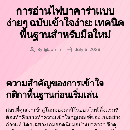
การอ่านไพ่บาคาร่าแบบ
ง่ายๆ ฉบับเข้าใจง่าย: เทคนิค
พื้นฐานสำหรับมือใหม่
By
@admin
July 5, 2026
Post
Post
author
date
ความสำคัญของการเข้าใจ
กติกาพื้นฐานก่อนเริ่มเล่น
ก่อนที่คุณจะเข้าสู่โลกของคาสิโนออนไลน์ สิ่งแรกที่
ต้องทำคือการทำความเข้าใจกฎเกณฑ์ของเกมอย่าง
ถ่องแท้ โดยเฉพาะเกมยอดนิยมอย่างบาคาร่า ซึ่งดู