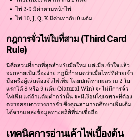
ไพ่ 2-9 มีค่าตามหน้าไพ่
ไพ่ 10, J, Q, K มีค่าเท่ากับ 0 แต้ม
กฎการจั่วไพ่ใบที่สาม (Third Card
Rule)
นี่คือส่วนที่ยากที่สุดสำหรับมือใหม่ แต่เมื่อเข้าใจแล้ว
จะกลายเป็นเรื่องง่าย กฎนี้กำหนดว่าเมื่อไหร่ที่ฝ่ายเจ้า
มือหรือผู้เล่นต้องจั่วไพ่เพิ่ม โดยปกติหากผลรวม 2 ใบ
แรกได้ 8 หรือ 9 แต้ม (Natural Win) จะไม่มีการจั่ว
ไพ่เพิ่ม แต่ถ้าแต้มต่ำกว่านั้น จะมีเงื่อนไขเฉพาะที่ต้อง
ตรวจสอบตารางการจั่ว ซึ่งคุณสามารถศึกษาเพิ่มเติม
ได้จากแหล่งข้อมูลทางสถิติที่น่าเชื่อถือ
เทคนิคการอ่านเค้าไพ่เบื้องต้น