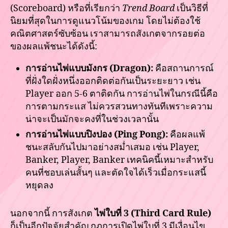
(Scoreboard) หรือที่เรียกว่า
Trend Board
เป็นวิธีที่
นิยมที่สุดในการดูแนวโน้มของเกม โดยไม่ต้องใช้
คณิตศาสตร์ซับซ้อน เราสามารถสังเกตจากรอยต่อ
ของผลแพ้ชนะได้ดังนี้:
การอ่านไพ่แบบมังกร (Dragon):
คือสถานการณ์
ที่ฝั่งใดฝั่งหนึ่งออกติดต่อกันเป็นระยะยาว เช่น
Player ออก 5-6 ตาติดกัน การอ่านไพ่ในกรณีนี้คือ
การตามกระแส ไม่ควรสวนทางทันทีเพราะความ
น่าจะเป็นมักจะคงที่ในช่วงเวลานั้น
การอ่านไพ่แบบปิงปอง (Ping Pong):
คือผลแพ้
ชนะสลับกันไปมาอย่างสม่ำเสมอ เช่น Player,
Banker, Player, Banker เทคนิคนี้เหมาะสำหรับ
คนที่ชอบเล่นสั้นๆ และตัดใจได้เร็วเมื่อกระแสนี้
หยุดลง
นอกจากนี้ การสังเกต
ไพ่ใบที่ 3 (Third Card Rule)
ก็เป็นอีกปัจจัยสำคัญ กฎการเปิดไพ่ใบที่ 3 มีเงื่อนไข