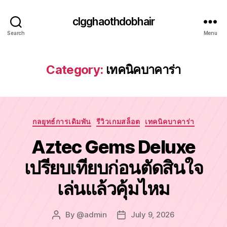
clgghaothdobhair
Search
Menu
Category:
เทคนิคบาคาร่า
Categories
กลยุทธ์การเดิมพัน
รีวิวเกมสล็อต
เทคนิคบาคาร่า
Aztec Gems Deluxe
เปรียบเทียบก่อนตัดสินใจ
เล่นแล้วคุ้มไหม
By
@admin
July 9, 2026
Post
Post
author
date