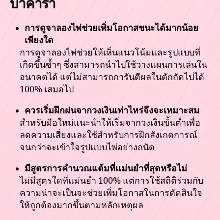
บาคาร่า
การดูจาลองไพ่ช่วยเพิ่มโอกาสชนะได้มากน้อย
เพียงใด
การดูจาลองไพ่ช่วยให้เห็นแนวโน้มและรูปแบบที่
เกิดขึ้นซ้ำๆ ซึ่งสามารถนำไปใช้วางแผนการเล่นใน
อนาคตได้ แต่ไม่สามารถการันตีผลในตักถัดไปได้
100% เสมอไป
ควรเริ่มฝึกฝนจากวงเงินเท่าไหร่จึงจะเหมาะสม
สำหรับมือใหม่แนะนำให้เริ่มจากวงเงินขั้นต่ำเพื่อ
ลดความเสี่ยงและใช้สำหรับการฝึกสังเกตการณ์
จนกว่าจะเข้าใจรูปแบบไพ่อย่างถนัด
มีสูตรการคำนวณแต้มที่แม่นยำที่สุดหรือไม่
ไม่มีสูตรใดที่แม่นยำ 100% แต่การใช้สถิติร่วมกับ
ความน่าจะเป็นจะช่วยเพิ่มโอกาสในการตัดสินใจ
ให้ถูกต้องมากขึ้นตามหลักเหตุผล