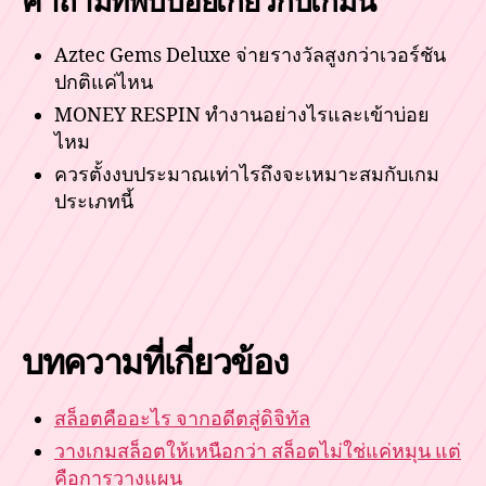
คำถามที่พบบ่อยเกี่ยวกับเกมนี้
Aztec Gems Deluxe จ่ายรางวัลสูงกว่าเวอร์ชัน
ปกติแค่ไหน
MONEY RESPIN ทำงานอย่างไรและเข้าบ่อย
ไหม
ควรตั้งงบประมาณเท่าไรถึงจะเหมาะสมกับเกม
ประเภทนี้
บทความที่เกี่ยวข้อง
สล็อตคืออะไร จากอดีตสู่ดิจิทัล
วางเกมสล็อตให้เหนือกว่า สล็อตไม่ใช่แค่หมุน แต่
คือการวางแผน