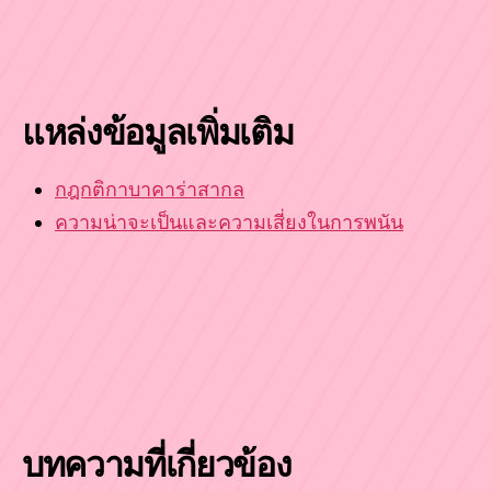
แหล่งข้อมูลเพิ่มเติม
กฎกติกาบาคาร่าสากล
ความน่าจะเป็นและความเสี่ยงในการพนัน
บทความที่เกี่ยวข้อง