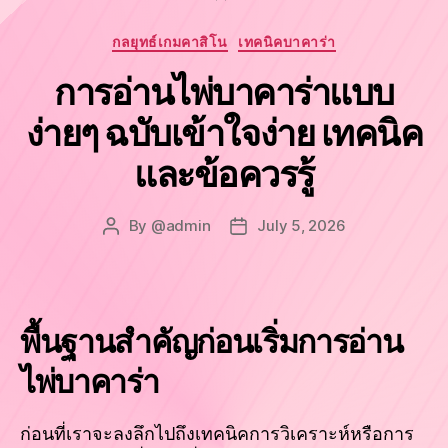
Categories
กลยุทธ์เกมคาสิโน
เทคนิคบาคาร่า
การอ่านไพ่บาคาร่าแบบ
ง่ายๆ ฉบับเข้าใจง่าย เทคนิค
และข้อควรรู้
By
@admin
July 5, 2026
Post
Post
author
date
พื้นฐานสำคัญก่อนเริ่มการอ่าน
ไพ่บาคาร่า
ก่อนที่เราจะลงลึกไปถึงเทคนิคการวิเคราะห์หรือการ