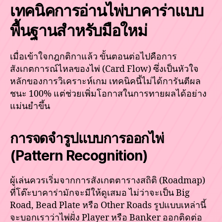
เทคนิคการอ่านไพ่บาคาร่าแบบ
พื้นฐานสำหรับมือใหม่
เมื่อเข้าใจกฎกติกาแล้ว ขั้นตอนต่อไปคือการ
สังเกตการณ์ไหลของไพ่ (Card Flow) ซึ่งเป็นหัวใจ
หลักของการวิเคราะห์เกม เทคนิคนี้ไม่ได้การันตีผล
ชนะ 100% แต่ช่วยเพิ่มโอกาสในการทายผลได้อย่าง
แม่นยำขึ้น
การจดจำรูปแบบการออกไพ่
(Pattern Recognition)
ผู้เล่นควรเริ่มจากการสังเกตตารางสถิติ (Roadmap)
ที่โต๊ะบาคาร่ามักจะมีให้ดูเสมอ ไม่ว่าจะเป็น Big
Road, Bead Plate หรือ Other Roads รูปแบบเหล่านี้
จะบอกเราว่าไพ่ฝั่ง Player หรือ Banker ออกติดต่อ