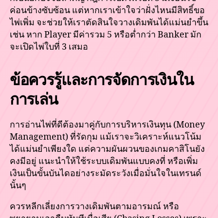
ค่อนข้างซับซ้อน แต่หากเราเข้าใจว่าฝั่งไหนมีสิทธิ์ขอ
ไพ่เพิ่ม จะช่วยให้เราตัดสินใจวางเดิมพันได้แม่นยำขึ้น
เช่น หาก Player มีค่ารวม 5 หรือต่ำกว่า Banker มัก
จะเปิดไพ่ใบที่ 3 เสมอ
ข้อควรรู้และการจัดการเงินใน
การเล่น
การอ่านไพ่ที่ดีต้องมาคู่กับการบริหารเงินทุน (Money
Management) ที่รัดกุม แม้เราจะวิเคราะห์แนวโน้ม
ได้แม่นยำเพียงใด แต่ความผันผวนของเกมคาสิโนยัง
คงมีอยู่ แนะนำให้ใช้ระบบเดิมพันแบบคงที่ หรือเพิ่ม
เงินเป็นขั้นบันไดอย่างระมัดระวังเมื่อมั่นใจในเทรนด์
นั้นๆ
ควรหลีกเลี่ยงการวางเดิมพันตามอารมณ์ หรือ