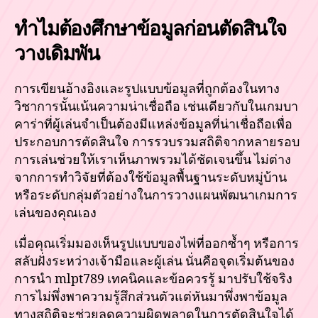
ทำไมต้องศึกษาข้อมูลก่อนตัดสินใจ
วางเดิมพัน
การเขียนอ้างอิงและรูปแบบข้อมูลที่ถูกต้องในทาง
วิชาการนั้นเน้นความน่าเชื่อถือ เช่นเดียวกับในเกมบา
คาร่าที่ผู้เล่นจำเป็นต้องมีแหล่งข้อมูลที่น่าเชื่อถือเพื่อ
ประกอบการตัดสินใจ การรวบรวมสถิติจากหลายรอบ
การเล่นช่วยให้เราเห็นภาพรวมได้ชัดเจนขึ้น ไม่ต่าง
จากการทำวิจัยที่ต้องใช้ข้อมูลพื้นฐานระดับหมู่บ้าน
หรือระดับกลุ่มตัวอย่างในการวางแผนพัฒนาเกมการ
เล่นของคุณเอง
เมื่อคุณเริ่มมองเห็นรูปแบบของไพ่ที่ออกซ้ำๆ หรือการ
สลับฝั่งระหว่างเจ้ามือและผู้เล่น นั่นคือจุดเริ่มต้นของ
การนำ mlpt789 เทคนิคและข้อควรรู้ มาปรับใช้จริง
การไม่พึ่งพาความรู้สึกส่วนตัวแต่หันมาพึ่งพาข้อมูล
ทางสถิติจะช่วยลดความผิดพลาดในการตัดสินใจได้