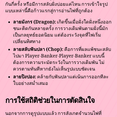
กันกี่ครั้ง หรือมีการสลับฝั่งบ่อยแค่ไหน การเข้าใจรูป
แบบเหล่านี้คือก้าวแรกสู่การอ่านไพ่ที่ถูกต้อง
ลายมังกร (Dragon):
เกิดขึ้นเมื่อฝั่งใดฝั่งหนึ่งออก
ชนะติดกันหลายครั้ง การวางเดิมพันตามฝั่งนี้มัก
เป็นกลยุทธ์ยอดนิยม แต่ต้องระวังจุดที่ไพ่เริ่ม
เปลี่ยนทิศทาง
ลายสลับฟันปลา (Chop):
คือการที่ผลแพ้ชนะสลับ
ไปมา Player-Banker-Player-Banker แบบนี้
ต้องการความระมัดระวังในการวางเดิมพัน ไม่
ควรตามทันทีหากยังไม่เห็นรูปแบบชัดเจน
ลายปิงปอง:
คล้ายกับฟันปลาแต่เน้นการออกทีละ
ใบอย่างสม่ำเสมอ
การใช้สถิติช่วยในการตัดสินใจ
นอกจากการดูรูปแบบแล้ว การสังเกตจำนวนไพ่ที่