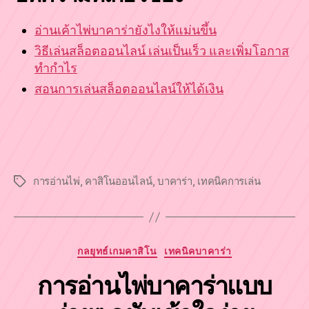
อ่านเค้าไพ่บาคาร่ายังไงให้แม่นขึ้น
วิธีเล่นสล็อตออนไลน์ เล่นเป็นเร็ว และเพิ่มโอกาส
ทำกำไร
สอนการเล่นสล็อตออนไลน์ให้ได้เงิน
การอ่านไพ่
,
คาสิโนออนไลน์
,
บาคาร่า
,
เทคนิคการเล่น
Tags
Categories
กลยุทธ์เกมคาสิโน
เทคนิคบาคาร่า
การอ่านไพ่บาคาร่าแบบ