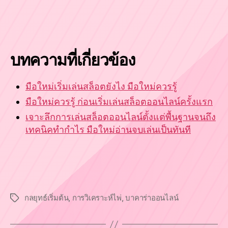
บทความที่เกี่ยวข้อง
มือใหม่เริ่มเล่นสล็อตยังไง มือใหม่ควรรู้
มือใหม่ควรรู้ ก่อนเริ่มเล่นสล็อตออนไลน์ครั้งแรก
เจาะลึกการเล่นสล็อตออนไลน์ตั้งแต่พื้นฐานจนถึง
เทคนิคทำกำไร มือใหม่อ่านจบเล่นเป็นทันที
กลยุทธ์เริ่มต้น
,
การวิเคราะห์ไพ่
,
บาคาร่าออนไลน์
Tags