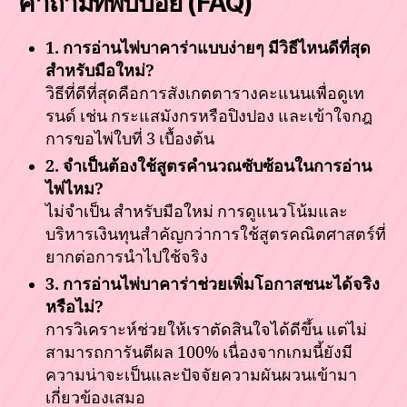
คำถามที่พบบ่อย (FAQ)
1. การอ่านไพ่บาคาร่าแบบง่ายๆ มีวิธีไหนดีที่สุด
สำหรับมือใหม่?
วิธีที่ดีที่สุดคือการสังเกตตารางคะแนนเพื่อดูเท
รนด์ เช่น กระแสมังกรหรือปิงปอง และเข้าใจกฎ
การขอไพ่ใบที่ 3 เบื้องต้น
2. จำเป็นต้องใช้สูตรคำนวณซับซ้อนในการอ่าน
ไพ่ไหม?
ไม่จำเป็น สำหรับมือใหม่ การดูแนวโน้มและ
บริหารเงินทุนสำคัญกว่าการใช้สูตรคณิตศาสตร์ที่
ยากต่อการนำไปใช้จริง
3. การอ่านไพ่บาคาร่าช่วยเพิ่มโอกาสชนะได้จริง
หรือไม่?
การวิเคราะห์ช่วยให้เราตัดสินใจได้ดีขึ้น แต่ไม่
สามารถการันตีผล 100% เนื่องจากเกมนี้ยังมี
ความน่าจะเป็นและปัจจัยความผันผวนเข้ามา
เกี่ยวข้องเสมอ