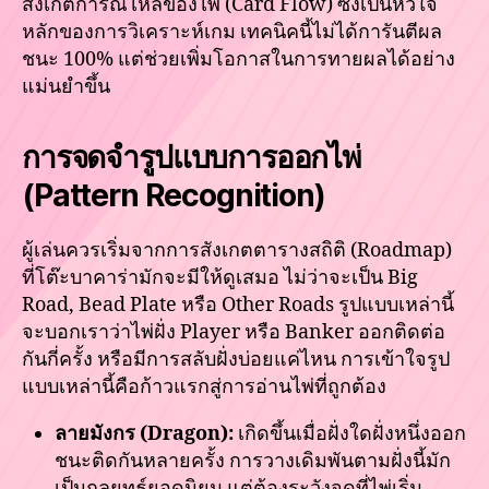
สังเกตการณ์ไหลของไพ่ (Card Flow) ซึ่งเป็นหัวใจ
หลักของการวิเคราะห์เกม เทคนิคนี้ไม่ได้การันตีผล
ชนะ 100% แต่ช่วยเพิ่มโอกาสในการทายผลได้อย่าง
แม่นยำขึ้น
การจดจำรูปแบบการออกไพ่
(Pattern Recognition)
ผู้เล่นควรเริ่มจากการสังเกตตารางสถิติ (Roadmap)
ที่โต๊ะบาคาร่ามักจะมีให้ดูเสมอ ไม่ว่าจะเป็น Big
Road, Bead Plate หรือ Other Roads รูปแบบเหล่านี้
จะบอกเราว่าไพ่ฝั่ง Player หรือ Banker ออกติดต่อ
กันกี่ครั้ง หรือมีการสลับฝั่งบ่อยแค่ไหน การเข้าใจรูป
แบบเหล่านี้คือก้าวแรกสู่การอ่านไพ่ที่ถูกต้อง
ลายมังกร (Dragon):
เกิดขึ้นเมื่อฝั่งใดฝั่งหนึ่งออก
ชนะติดกันหลายครั้ง การวางเดิมพันตามฝั่งนี้มัก
เป็นกลยุทธ์ยอดนิยม แต่ต้องระวังจุดที่ไพ่เริ่ม