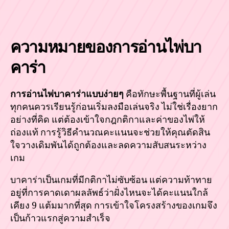
ความหมายของการอ่านไพ่บา
คาร่า
การอ่านไพ่บาคาร่าแบบง่ายๆ
คือทักษะพื้นฐานที่ผู้เล่น
ทุกคนควรเรียนรู้ก่อนเริ่มลงมือเล่นจริง ไม่ใช่เรื่องยาก
อย่างที่คิด แต่ต้องเข้าใจกฎกติกาและค่าของไพ่ให้
ถ่องแท้ การรู้วิธีคำนวณคะแนนจะช่วยให้คุณตัดสิน
ใจวางเดิมพันได้ถูกต้องและลดความสับสนระหว่าง
เกม
บาคาร่าเป็นเกมที่มีกติกาไม่ซับซ้อน แต่ความท้าทาย
อยู่ที่การคาดเดาผลลัพธ์ว่าฝั่งไหนจะได้คะแนนใกล้
เคียง 9 แต้มมากที่สุด การเข้าใจโครงสร้างของเกมจึง
เป็นก้าวแรกสู่ความสำเร็จ