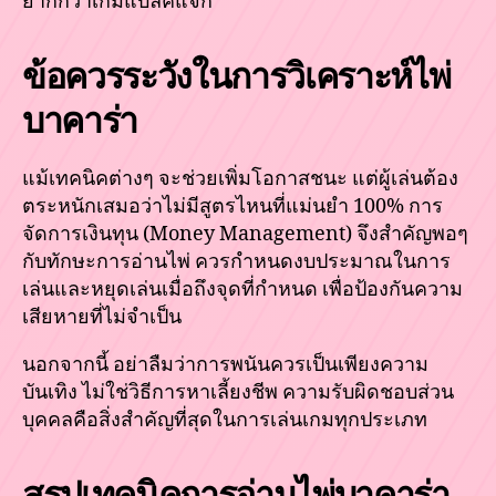
ยากกว่าเกมแบล็คแจ็ก
ข้อควรระวังในการวิเคราะห์ไพ่
บาคาร่า
แม้เทคนิคต่างๆ จะช่วยเพิ่มโอกาสชนะ แต่ผู้เล่นต้อง
ตระหนักเสมอว่าไม่มีสูตรไหนที่แม่นยำ 100% การ
จัดการเงินทุน (Money Management) จึงสำคัญพอๆ
กับทักษะการอ่านไพ่ ควรกำหนดงบประมาณในการ
เล่นและหยุดเล่นเมื่อถึงจุดที่กำหนด เพื่อป้องกันความ
เสียหายที่ไม่จำเป็น
นอกจากนี้ อย่าลืมว่าการพนันควรเป็นเพียงความ
บันเทิง ไม่ใช่วิธีการหาเลี้ยงชีพ ความรับผิดชอบส่วน
บุคคลคือสิ่งสำคัญที่สุดในการเล่นเกมทุกประเภท
สรุปเทคนิคการอ่านไพ่บาคาร่า