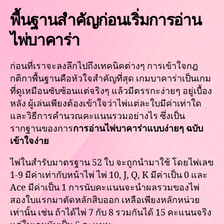
พื้นฐานสำคัญก่อนเริ่มการอ่าน
ไพ่บาคาร่า
ก่อนที่เราจะลงลึกไปถึงเทคนิคต่างๆ การเข้าใจกฎ
กติกาพื้นฐานคือหัวใจสำคัญที่สุด เกมบาคาร่าเป็นเกม
ที่ดูเหมือนซับซ้อนแต่จริงๆ แล้วมีตรรกะง่ายๆ อยู่เบื้อง
หลัง ผู้เล่นเพียงต้องเข้าใจว่าไพ่แต่ละใบมีค่าเท่าใด
และวิธีการคำนวณคะแนนรวมอย่างไร ซึ่งเป็น
รากฐานของการ
การอ่านไพ่บาคาร่าแบบง่ายๆ ฉบับ
เข้าใจง่าย
ไพ่ในสำรับมาตรฐาน 52 ใบ จะถูกนำมาใช้ โดยไพ่เลข
1-9 มีค่าเท่ากับหน้าไพ่ ไพ่ 10, J, Q, K มีค่าเป็น 0 และ
Ace มีค่าเป็น 1 การนับคะแนนจะนำผลรวมของไพ่
สองใบแรกมาตัดหลักสิบออก เหลือเพียงหลักหน่วย
เท่านั้น เช่น ถ้าได้ไพ่ 7 กับ 8 รวมกันได้ 15 คะแนนจริง