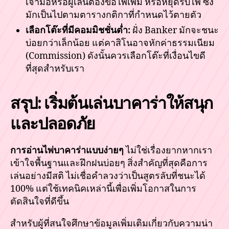
เจ้ามือหรือผู้เล่นต้องขอไพ่เพิ่ม หรือหยุดรับไพ่ ซึ่ง
มักเป็นไปตามตารางกติกาที่กำหนดไว้ตายตัว
เลือกโต๊ะที่มีคอมมิชชั่นต่ำ:
ฝั่ง Banker มักจะชนะ
บ่อยกว่าเล็กน้อย แต่คาสิโนอาจหักค่าธรรมเนียม
(Commission) ดังนั้นควรเลือกโต๊ะที่เงื่อนไขดี
ที่สุดสำหรับเรา
สรุป: เริ่มต้นเล่นบาคาร่าให้สนุก
และปลอดภัย
การอ่านไพ่บาคาร่าแบบง่ายๆ
ไม่ใช่เรื่องยากหากเรา
เข้าใจพื้นฐานและฝึกฝนบ่อยๆ สิ่งสำคัญที่สุดคือการ
เล่นอย่างมีสติ ไม่เชื่อคำลวงว่าเป็นสูตรลับที่ชนะได้
100% แต่ใช้เทคนิคเหล่านี้เพื่อเพิ่มโอกาสในการ
ตัดสินใจที่ดีขึ้น
สำหรับผู้ที่สนใจศึกษาข้อมูลเพิ่มเติมเกี่ยวกับความน่า