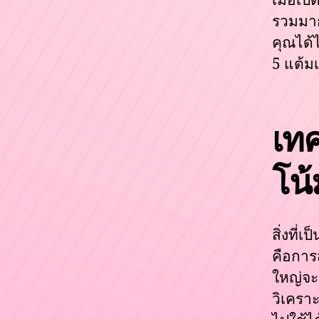
เมื่อเ
รวมมากก
คุณได้
5 แต้มเ
เท
โน้
สิ่งที่
คือการ
ใหญ่จะน
วิเครา