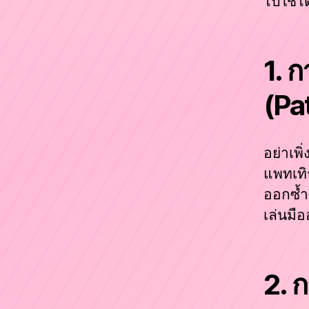
ไปใช้ได
1. 
(Pa
อย่าเพิ
แพทเทิ
ออกซ้ำอ
เล่นมือ
2. 