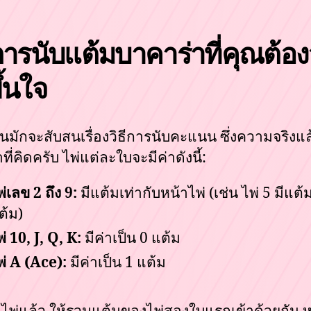
ารนับแต้มบาคาร่าที่คุณต้อ
ึ้นใจ
มักจะสับสนเรื่องวิธีการนับคะแนน ซึ่งความจริงแล
าที่คิดครับ ไพ่แต่ละใบจะมีค่าดังนี้:
พ่เลข 2 ถึง 9:
มีแต้มเท่ากับหน้าไพ่ (เช่น ไพ่ 5 มีแต้
ต้ม)
พ่ 10, J, Q, K:
มีค่าเป็น 0 แต้ม
พ่ A (Ace):
มีค่าเป็น 1 แต้ม