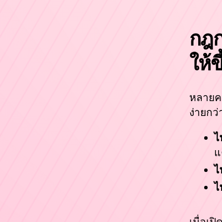
กฎก
ให้ข
หลายคน
ง่ายกว่
ไ
แ
ไ
ไ