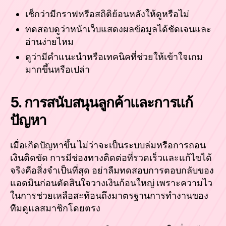
เช็กว่ามีกราฟหรือสถิติย้อนหลังให้ดูหรือไม่
ทดสอบดูว่าหน้าเว็บแสดงผลข้อมูลได้ชัดเจนและ
อ่านง่ายไหม
ดูว่ามีคำแนะนำหรือเทคนิคที่ช่วยให้เข้าใจเกม
มากขึ้นหรือเปล่า
5. การสนับสนุนลูกค้าและการแก้
ปัญหา
เมื่อเกิดปัญหาขึ้น ไม่ว่าจะเป็นระบบล่มหรือการถอน
เงินติดขัด การมีช่องทางติดต่อที่รวดเร็วและแก้ไขได้
จริงคือสิ่งจำเป็นที่สุด อย่าลืมทดสอบการตอบกลับของ
แอดมินก่อนตัดสินใจวางเงินก้อนใหญ่ เพราะความไว
ในการช่วยเหลือสะท้อนถึงมาตรฐานการทำงานของ
ทีมดูแลสมาชิกโดยตรง