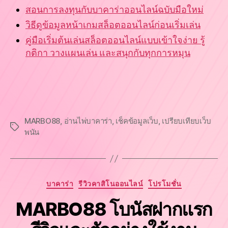
สอนการลงทุนกับบาคาร่าออนไลน์ฉบับมือใหม่
วิธีดูข้อมูลหน้าเกมสล็อตออนไลน์ก่อนเริ่มเล่น
คู่มือเริ่มต้นเล่นสล็อตออนไลน์แบบเข้าใจง่าย รู้
กติกา วางแผนเล่น และสนุกกับทุกการหมุน
MARBO88
,
อ่านไพ่บาคาร่า
,
เช็คข้อมูลเว็บ
,
เปรียบเทียบเว็บ
Tags
พนัน
Categories
บาคาร่า
รีวิวคาสิโนออนไลน์
โปรโมชั่น
MARBO88 โบนัสฝากแรก