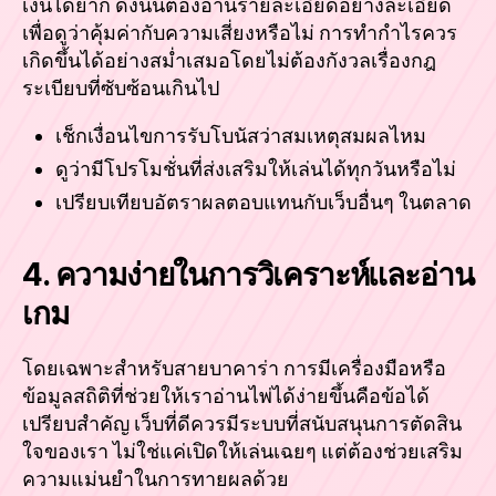
เงินได้ยาก ดังนั้นต้องอ่านรายละเอียดอย่างละเอียด
เพื่อดูว่าคุ้มค่ากับความเสี่ยงหรือไม่ การทำกำไรควร
เกิดขึ้นได้อย่างสม่ำเสมอโดยไม่ต้องกังวลเรื่องกฎ
ระเบียบที่ซับซ้อนเกินไป
เช็กเงื่อนไขการรับโบนัสว่าสมเหตุสมผลไหม
ดูว่ามีโปรโมชั่นที่ส่งเสริมให้เล่นได้ทุกวันหรือไม่
เปรียบเทียบอัตราผลตอบแทนกับเว็บอื่นๆ ในตลาด
4. ความง่ายในการวิเคราะห์และอ่าน
เกม
โดยเฉพาะสำหรับสายบาคาร่า การมีเครื่องมือหรือ
ข้อมูลสถิติที่ช่วยให้เราอ่านไพ่ได้ง่ายขึ้นคือข้อได้
เปรียบสำคัญ เว็บที่ดีควรมีระบบที่สนับสนุนการตัดสิน
ใจของเรา ไม่ใช่แค่เปิดให้เล่นเฉยๆ แต่ต้องช่วยเสริม
ความแม่นยำในการทายผลด้วย