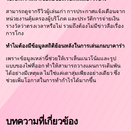
สามารถดูจากรีวิวผู้เล่นเก่า การประกาศแจ้งเตือนจาก
หน่วยงานคุ้มครองผู้บริโภค และประวัติการจ่ายเงิน
รางวัลว่าตรงเวลาหรือไม่ รวมถึงต้องไม่มีข่าวลือเรื่อง
การโกง
ทำไมต้องมีข้อมูลสถิติย้อนหลังในการเล่นเกมบาคาร่า
เพราะข้อมูลเหล่านี้ช่วยให้เราเห็นแนวโน้มและรูป
แบบของไพ่ที่ออก ทำให้สามารถวางแผนการเดิมพัน
ได้อย่างมีเหตุผล ไม่ใช่แค่เดาสุ่มเพียงอย่างเดียว ซึ่ง
ช่วยเพิ่มโอกาสในการทำกำไรได้มากขึ้น
บทความที่เกี่ยวข้อง