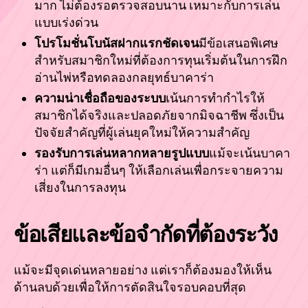
มาก ไม่ต้องรอตรวจสอบนาน เหมาะกับการเล่น
แบบเร่งด่วน
โปรโมชั่นโบนัสฝากแรกชัดเจน
มีข้อเสนอพิเศษ
สำหรับสมาชิกใหม่ที่ต้องการทุนเริ่มต้นในการฝึก
อ่านไพ่หรือทดลองกลยุทธ์บาคาร่า
ความน่าเชื่อถือของระบบ
เน้นการทำกำไรให้
สมาชิกได้จริงและปลอดภัยจากมิจฉาชีพ ซึ่งเป็น
ปัจจัยสำคัญที่ผู้เล่นยุคใหม่ให้ความสำคัญ
รองรับการเล่นหลากหลายรูปแบบ
แม้จะเน้นบาคา
ร่า แต่ก็มีเกมอื่นๆ ให้เลือกเล่นเพื่อกระจายความ
เสี่ยงในการลงทุน
ข้อเสียและข้อจำกัดที่ต้องระวัง
แม้จะมีจุดเด่นหลายอย่าง แต่เราก็ต้องมองให้เห็น
ด้านลบด้วยเพื่อให้การตัดสินใจรอบคอบที่สุด