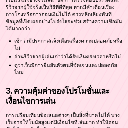
เว็บนั้นไม่ใช่วงจรมิจฉาชีพ การตรวจสอบประวัติและ
รีวิวจากผู้ใช้จริงเป็นวิธีที่ดีที่สุด หากมีคำเตือนเรื่อง
การโกงหรือการถอนเงินไม่ได้ ควรหลีกเลี่ยงทันที
ข้อมูลที่เปิดเผยอย่างโปร่งใสจะช่วยสร้างความเชื่อมั่น
ได้มากกว่า
เช็กว่ามีประกาศแจ้งเตือนเรื่องความปลอดภัยหรือ
ไม่
อ่านรีวิวจากผู้เล่นเก่าว่าได้รับเงินตรงเวลาหรือไม่
ดูว่าเว็บมีการยืนยันตัวตนที่ชัดเจนและปลอดภัย
ไหม
3. ความคุ้มค่าของโปรโมชั่นและ
เงื่อนไขการเล่น
การเปรียบเทียบข้อเสนอต่างๆ เป็นสิ่งที่ขาดไม่ได้ บาง
เว็บอาจให้โบนัสสูงแต่มีเงื่อนไขที่เล่นยาก ทำให้ถอน