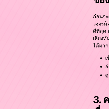
ก่อนจะฝ
วงจรมิจ
ดีที่สุ
เลี่ยงท
ได้มาก
เ
อ
ด
3. 