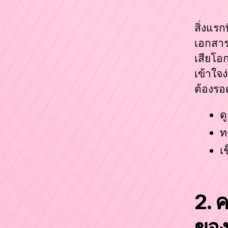
สิ่งแรก
เอกสาร
เสียโอ
เข้าใจง
ต้องรอ
ด
ท
เ
2. 
ของ