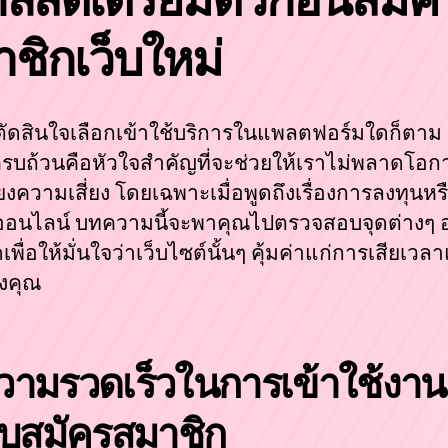
ชิกเว็บใหม่
ัดสินใจเลือกเข้าใช้บริการในแพลตฟอร์มใดก็ตาม 
ครบถ้วนคือหัวใจสำคัญที่จะช่วยให้เราไม่พลาดโอ
่ยงความเสี่ยง โดยเฉพาะเมื่อพูดถึงเรื่องการลงทุนห
งออนไลน์ บทความนี้จะพาคุณไปตรวจสอบจุดต่างๆ อ
เพื่อให้มั่นใจว่าเว็บไซต์นั้นๆ คุ้มค่าแก่การเสียเวล
งคุณ
ความรวดเร็วในการเข้าใช้งา
บสมัครสมาชิก