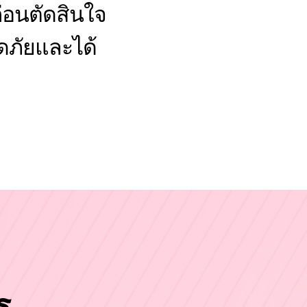
่อนตัดสินใจ
อดภัยและได้
ร