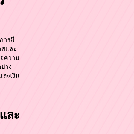
การมี
กาสและ
รือความ
ย่าง
าและเงิน
นและ