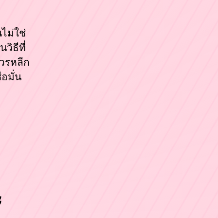
ไม่ใช่
ิธีที่
ควรหลีก
่อมั่น
ะ