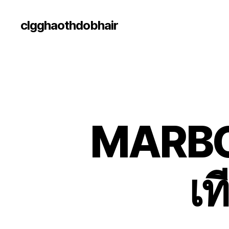
clgghaothdobhair
MARBO8
เท