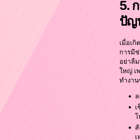
5. 
ปัญ
เมื่อเก
การมีช่
อย่าลื
ใหญ่ เ
ทำงาน
ล
เ
โ
ส
เ