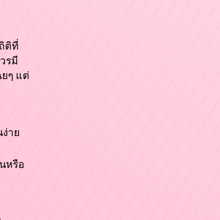
ิที่
ควรมี
ฉยๆ แต่
ง่าย
้นหรือ