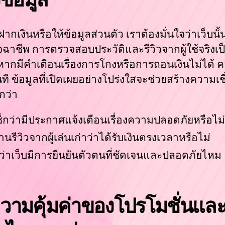
ากเงินหรือให้ข้อมูลส่วนตัว เราต้องมั่นใจว่าเว็บนั้น
ฉาชีพ การตรวจสอบประวัติและรีวิวจากผู้ใช้จริงเป็นว
ด หากมีคำเตือนเรื่องการโกงหรือการถอนเงินไม่ได้ 
ันที ข้อมูลที่เปิดเผยอย่างโปร่งใสจะช่วยสร้างความเชื
กว่า
ช็กว่ามีประกาศแจ้งเตือนเรื่องความปลอดภัยหรือไม่
่านรีวิวจากผู้เล่นเก่าว่าได้รับเงินตรงเวลาหรือไม่
ูว่าเว็บมีการยืนยันตัวตนที่ชัดเจนและปลอดภัยไหม
ความคุ้มค่าของโปรโมชั่นแล