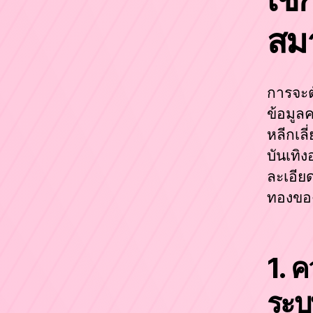
สมา
การจะต
ข้อมูล
หลีกเลี
บันเทิ
ละเอียด
ทองขอ
1. 
ระบ