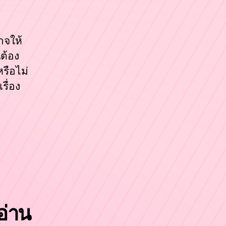
าจให้
นต้อง
หรือไม่
รื่อง
อ่าน