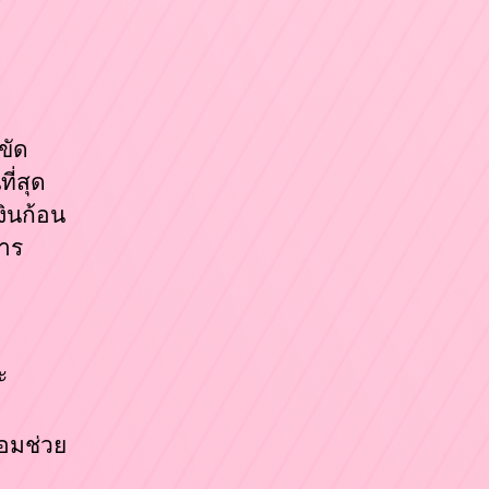
ขัด
ี่สุด
ินก้อน
าร
ะ
้อมช่วย