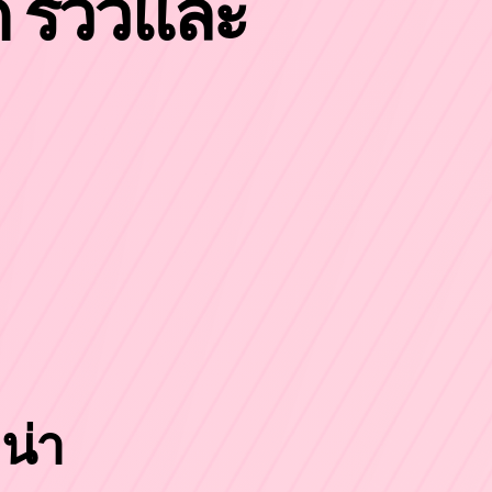
รีวิวและ
น่า