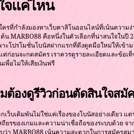
ใจแค่ไหน
ใครที่กำลังมองหาเว็บคาสิโนออนไลน์ที่เน้นความง
มต้น MARBO88 คือหนึ่งในตัวเลือกที่น่าสนใจในปี 20
าะโปรโมชั่นโบนัสฝากแรกที่ดึงดูดมือใหม่ให้เข้า
 แต่ก่อนจะกดสมัคร เราควรดูรายละเอียดและข้อเท็จ
เพื่อไม่ให้เสียเงินฟรี
มต้องดูรีวิวก่อนตัดสินใจสมั
กเว็บเดิมพันไม่ใช่แค่เรื่องของโบนัสอย่างเดียว แต่
ถียรของเกมและความน่าเชื่อถือของระบบด้วย จาก
พบว่า MARBO88 เน้นความสะดวกในการสมัครสมาช