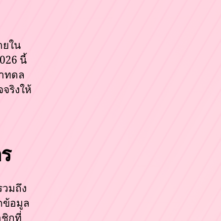
่ายใน
26 นี้
มาทดล
จริงให้
คร
รวมถึง
ข้อมูล
ิกที่