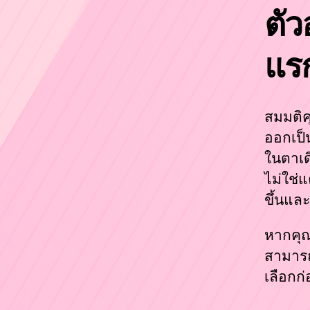
ตัว
แรก
สมมติค
ออกเป็
ในตาเด
ไม่ใช่
ขึ้นแล
หากคุณ
สามารถด
เลือกก