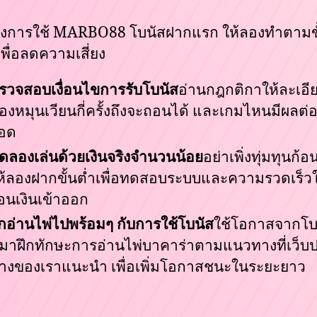
องการใช้ MARBO88 โบนัสฝากแรก ให้ลองทำตามข
้เพื่อลดความเสี่ยง
รวจสอบเงื่อนไขการรับโบนัส
อ่านกฎกติกาให้ละเอี
้องหมุนเวียนกี่ครั้งถึงจะถอนได้ และเกมไหนมีผลต่
อด
ดลองเล่นด้วยเงินจริงจำนวนน้อย
อย่าเพิ่งทุ่มทุนก้
ห้ลองฝากขั้นต่ำเพื่อทดสอบระบบและความรวดเร็
อนเงินเข้าออก
ึกอ่านไพ่ไปพร้อมๆ กับการใช้โบนัส
ใช้โอกาสจากโบ
ี้มาฝึกทักษะการอ่านไพ่บาคาร่าตามแนวทางที่เว็บ
างของเราแนะนำ เพื่อเพิ่มโอกาสชนะในระยะยาว