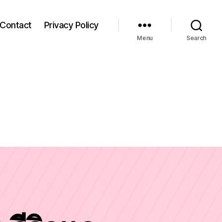
Contact
Privacy Policy
Menu
Search