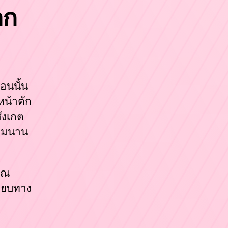
าก
อนนั้น
หน้าตัก
ังเกต
เกมนาน
ุณ
ทียบทาง