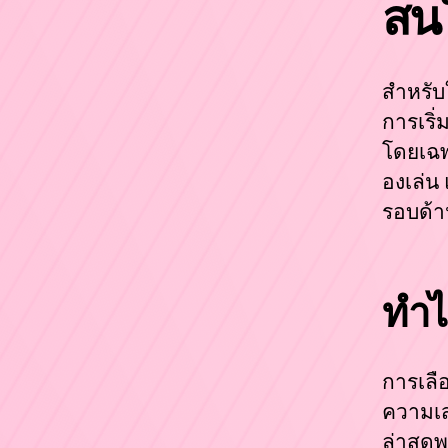
สน
สำหรับ
การเริ่
โดยเฉพ
องเล่น
รอบด้าน
ทำไ
การเลือ
ความเส
ล่าสุด