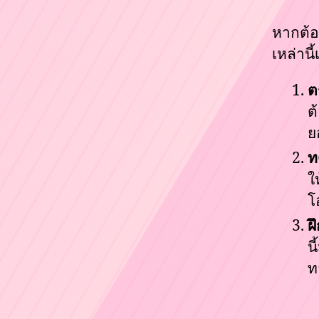
หากต้
เหล่านี
ต
ต
ย
ท
ใ
โ
ฝ
น
ท