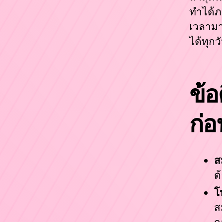
ทำได้ภา
เวลามา
ได้ทุก
ข้อ
ก่อ
ส
ต
โ
ส