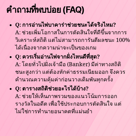
คำถามที่พบบ่อย (FAQ)
Q: การอ่านไพ่บาคาร่าช่วยชนะได้จริงไหม?
A: ช่วยเพิ่มโอกาสในการตัดสินใจที่ดีขึ้นจากการ
วิเคราะห์สถิติ แต่ไม่สามารถการันตีผลชนะ 100%
ได้เนื่องจากความน่าจะเป็นของเกม
Q: ควรเริ่มอ่านไพ่จากฝั่งไหนดีที่สุด?
A: โดยทั่วไปฝั่งเจ้ามือ (Banker) มีค่าทางสถิติ
ชนะสูงกว่า แต่ต้องหักค่าธรรมเนียมออก จึงควร
คำนวณความคุ้มค่าก่อนวางเดิมพันทุกครั้ง
Q: ตารางสถิติช่วยอะไรได้บ้าง?
A: ช่วยให้เห็นภาพรวมของแนวโน้มการออก
รางวัลในอดีต เพื่อใช้ประกอบการตัดสินใจ แต่
ไม่ใช่การทำนายอนาคตที่แม่นยำ