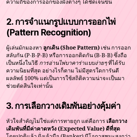
ความถี่ของการออกของฝั่งต่างๆ ได้ชัดเจนขึ้น
2. การจำแนกรูปแบบการออกไพ่
(Pattern Recognition)
ผู้เล่นมักมองหา
ลูกเดิน (Shoe Pattern)
เช่น การออก
สลับกัน (P-B-P-B) หรือการออกติดกัน (B-B-B) ซึ่งถือ
เป็นหนึ่งในวิธี
การอ่านไพ่บาคาร่าแบบง่ายๆ
ที่ได้รับ
ความนิยมที่สุด อย่างไรก็ตาม ไม่มีสูตรใดการันตี
ผลลัพธ์ 100% แต่เป็นการใช้สถิติความน่าจะเป็นมา
ช่วยตัดสินใจเท่านั้น
3. การเลือกวางเดิมพันอย่างคุ้มค่า
หัวใจสำคัญไม่ใช่แค่การทายถูก แต่คือการ
เลือกวาง
เดิมพันที่มีค่าคาดหวัง (Expected Value) ดีที่สุด
โดยปกติแล้ว ฝั่งเจ้ามือ (Banker) มีโอกาสชนะสูงกว่า