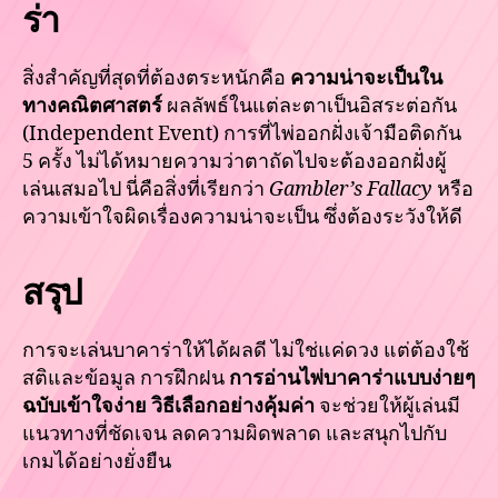
ร่า
สิ่งสำคัญที่สุดที่ต้องตระหนักคือ
ความน่าจะเป็นใน
ทางคณิตศาสตร์
ผลลัพธ์ในแต่ละตาเป็นอิสระต่อกัน
(Independent Event) การที่ไพ่ออกฝั่งเจ้ามือติดกัน
5 ครั้ง ไม่ได้หมายความว่าตาถัดไปจะต้องออกฝั่งผู้
เล่นเสมอไป นี่คือสิ่งที่เรียกว่า
Gambler’s Fallacy
หรือ
ความเข้าใจผิดเรื่องความน่าจะเป็น ซึ่งต้องระวังให้ดี
สรุป
การจะเล่นบาคาร่าให้ได้ผลดี ไม่ใช่แค่ดวง แต่ต้องใช้
สติและข้อมูล การฝึกฝน
การอ่านไพ่บาคาร่าแบบง่ายๆ
ฉบับเข้าใจง่าย วิธีเลือกอย่างคุ้มค่า
จะช่วยให้ผู้เล่นมี
แนวทางที่ชัดเจน ลดความผิดพลาด และสนุกไปกับ
เกมได้อย่างยั่งยืน