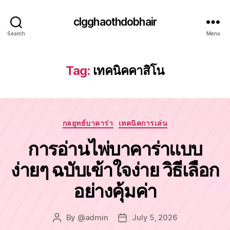
clgghaothdobhair
Search
Menu
Tag:
เทคนิคคาสิโน
Categories
กลยุทธ์บาคาร่า
เทคนิคการเล่น
การอ่านไพ่บาคาร่าแบบ
ง่ายๆ ฉบับเข้าใจง่าย วิธีเลือก
อย่างคุ้มค่า
By
@admin
July 5, 2026
Post
Post
author
date