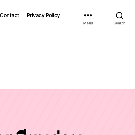
Contact
Privacy Policy
Menu
Search