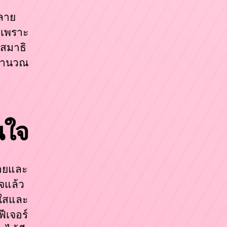
คลาย
 เพราะ
สมาธิ
คำนวณ
นใจ
ายและ
จแล้ว
งใสและ
ีเจอร์