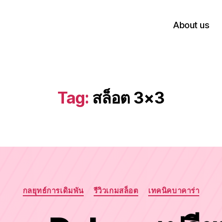
About us
Tag:
สล็อต 3×3
Categories
กลยุทธ์การเดิมพัน
รีวิวเกมสล็อต
เทคนิคบาคาร่า