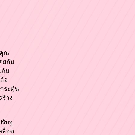
วคูณ
เคยกับ
บกับ
ล้อ
กระตุ้น
สร้าง
รับจู
มสล็อต