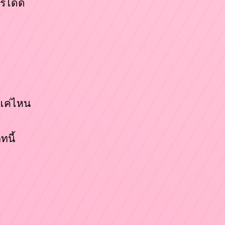
ได้ดี
ิแค่ไหน
นี้