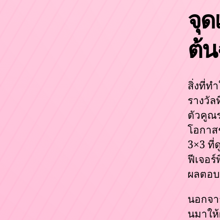
จุด
ต้น
สิ่งที่ทำ
รางวัลท
ตัวคูณร
โอกาสช
3×3 ที่
ฟีเจอร์
ผลตอบ
นอกจาก
นมาให้ผ