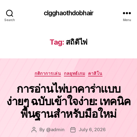
clgghaothdobhair
Search
Menu
Tag:
สถิติไพ่
Categories
กติกาการเล่น
กลยุทธ์เกม
คาสิโน
การอ่านไพ่บาคาร่าแบบ
ง่ายๆ ฉบับเข้าใจง่าย: เทคนิค
พื้นฐานสำหรับมือใหม่
By
@admin
July 6, 2026
Post
Post
author
date