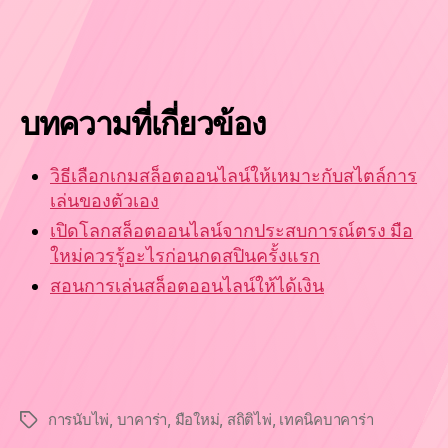
บทความที่เกี่ยวข้อง
วิธีเลือกเกมสล็อตออนไลน์ให้เหมาะกับสไตล์การ
เล่นของตัวเอง
เปิดโลกสล็อตออนไลน์จากประสบการณ์ตรง มือ
ใหม่ควรรู้อะไรก่อนกดสปินครั้งแรก
สอนการเล่นสล็อตออนไลน์ให้ได้เงิน
การนับไพ่
,
บาคาร่า
,
มือใหม่
,
สถิติไพ่
,
เทคนิคบาคาร่า
Tags