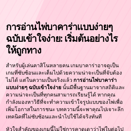
การอ่านไพ่บาคาร่าแบบง่ายๆ
ฉบับเข้าใจง่าย: เริ่มต้นอย่างไร
ให้ถูกทาง
สำหรับผู้เล่นคาสิโนหลายคน เกมบาคาร่าอาจดูเป็น
เกมที่ซับซ้อนและเต็มไปด้วยความน่าจะเป็นที่จับต้อง
ไม่ได้ แต่ในความเป็นจริงแล้ว
การอ่านไพ่บาคาร่า
แบบง่ายๆ ฉบับเข้าใจง่าย
นั้นมีพื้นฐานมาจากสถิติและ
ความน่าจะเป็นที่ทุกคนสามารถเรียนรู้ได้ หากคุณ
กำลังมองหาวิธีที่จะทำความเข้าใจรูปแบบของไพ่เพื่อ
เพิ่มโอกาสในการชนะ บทความนี้จะพาคุณไปเจาะลึก
เทคนิคที่ไม่ซับซ้อนและนำไปใช้ได้จริงทันที
หัวใจสำคัญของเกมนี้ไม่ใช่การคาดเดาว่าไพ่ใบต่อไป