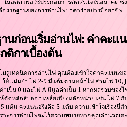
มาในอดีต เพื่อใช้ประกอบการตัดสินใจในอนาคต ซึ่งส
ี้คือรากฐานของการอ่านไพ่บาคาร่าอย่างมืออาชีพ
ฐานก่อนเริ่มอ่านไพ่: ค่าคะแ
กติกาเบื้องต้น
ไปสู่เทคนิคการอ่านไพ่ คุณต้องเข้าใจค่าคะแนนขอ
ให้แม่นยำ ไพ่ 2-9 มีแต้มตามหน้าไพ่ ส่วนไพ่ 10, J
ลค่าเป็น 0 และไพ่ A มีมูลค่าเป็น 1 หากผลรวมของไ
ให้ตัดหลักสิบออก เหลือเพียงหลักหน่วย เช่น ไพ่ 7 กั
15 แต้ม คะแนนจริงคือ 5 แต้ม ความเข้าใจเรื่องนี้ส
พราะการอ่านไพ่จะไร้ความหมายหากคุณคำนวณค