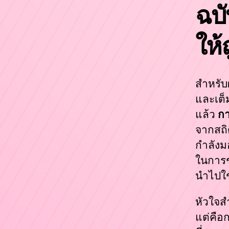
ฉบั
ให้
สำหรับ
และเต็
แล้ว
กา
จากสถิ
กำลังม
ในการช
นำไปใช้
หัวใจส
แต่คือ