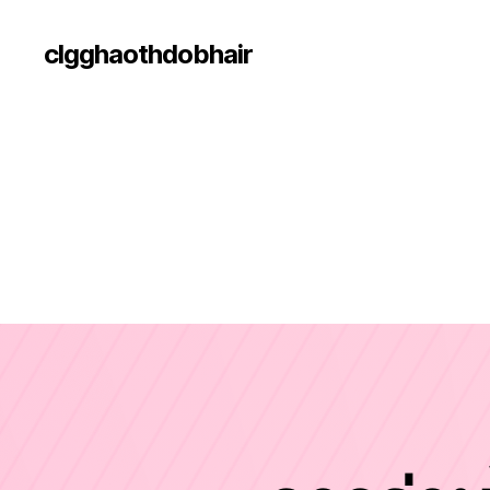
clgghaothdobhair