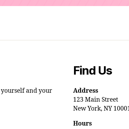
Find Us
 yourself and your
Address
123 Main Street
New York, NY 1000
Hours