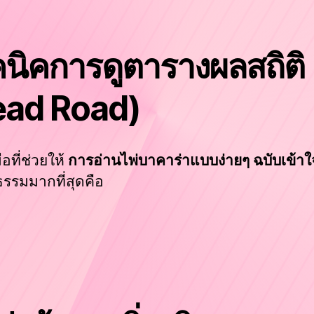
นิคการดูตารางผลสถิติ
ead Road)
ือที่ช่วยให้
การอ่านไพ่บาคาร่าแบบง่ายๆ ฉบับเข้าใ
ธรรมมากที่สุดคือ