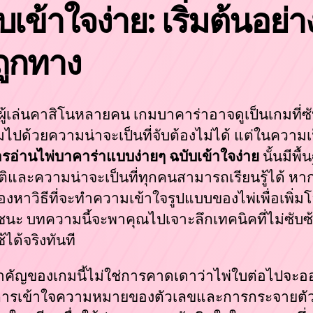
บเข้าใจง่าย: เริ่มต้นอย่
ถูกทาง
ผู้เล่นคาสิโนหลายคน เกมบาคาร่าอาจดูเป็นเกมที่ซ
มไปด้วยความน่าจะเป็นที่จับต้องไม่ได้ แต่ในความเ
รอ่านไพ่บาคาร่าแบบง่ายๆ ฉบับเข้าใจง่าย
นั้นมีพื
ติและความน่าจะเป็นที่ทุกคนสามารถเรียนรู้ได้ หา
องหาวิธีที่จะทำความเข้าใจรูปแบบของไพ่เพื่อเพิ่
นะ บทความนี้จะพาคุณไปเจาะลึกเทคนิคที่ไม่ซับ
ได้จริงทันที
ำคัญของเกมนี้ไม่ใช่การคาดเดาว่าไพ่ใบต่อไปจะ
การเข้าใจความหมายของตัวเลขและการกระจายตั