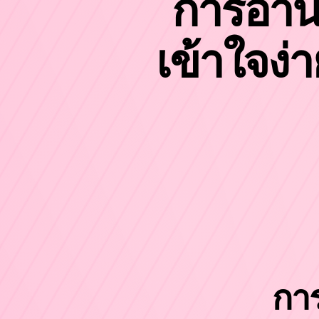
การอ่าน
เข้าใจง่
การ