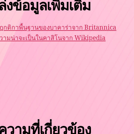
่งข้อมูลเพิ่มเติม
ฎกติกาพื้นฐานของบาคาร่าจาก Britannica
วามน่าจะเป็นในคาสิโนจาก Wikipedia
วามที่เกี่ยวข้อง