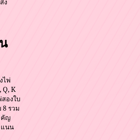
ิ่ง
นน
งไพ่
, Q, K
พ่สองใบ
บ 8 รวม
ำคัญ
ะแนน