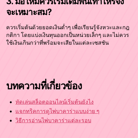
3. มือใหม่ควรเริ่มเดิมพันเท่าไหร่จึง
จะเหมาะสม?
ควรเริ่มต้นด้วยยอดเงินต่ำๆ เพื่อเรียนรู้จังหวะและกฎ
กติกา โดยแบ่งเงินทุนออกเป็นหน่วยเล็กๆ และไม่ควร
ใช้เงินเกินกว่าที่พร้อมจะเสียในแต่ละเซสชัน
บทความที่เกี่ยวข้อง
หัดเล่นสล็อตออนไลน์เริ่มต้นยังไง
แจกทริคการดูไพ่บาคาร่าแบบง่าย ๆ
วิธีการอ่านไพ่บาคาร่าแต่ละรอบ