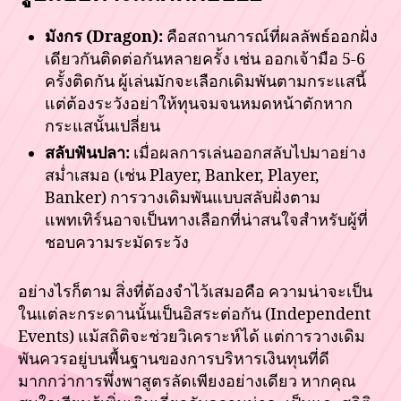
มังกร (Dragon):
คือสถานการณ์ที่ผลลัพธ์ออกฝั่ง
เดียวกันติดต่อกันหลายครั้ง เช่น ออกเจ้ามือ 5-6
ครั้งติดกัน ผู้เล่นมักจะเลือกเดิมพันตามกระแสนี้
แต่ต้องระวังอย่าให้ทุนจมจนหมดหน้าตักหาก
กระแสนั้นเปลี่ยน
สลับฟันปลา:
เมื่อผลการเล่นออกสลับไปมาอย่าง
สม่ำเสมอ (เช่น Player, Banker, Player,
Banker) การวางเดิมพันแบบสลับฝั่งตาม
แพทเทิร์นอาจเป็นทางเลือกที่น่าสนใจสำหรับผู้ที่
ชอบความระมัดระวัง
อย่างไรก็ตาม สิ่งที่ต้องจำไว้เสมอคือ ความน่าจะเป็น
ในแต่ละกระดานนั้นเป็นอิสระต่อกัน (Independent
Events) แม้สถิติจะช่วยวิเคราะห์ได้ แต่การวางเดิม
พันควรอยู่บนพื้นฐานของการบริหารเงินทุนที่ดี
มากกว่าการพึ่งพาสูตรลัดเพียงอย่างเดียว หากคุณ