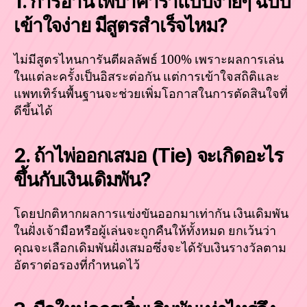
1. การอ่านไพ่บาคาร่าแบบง่ายๆ ฉบับ
เข้าใจง่าย มีสูตรสำเร็จไหม?
ไม่มีสูตรไหนการันตีผลลัพธ์ 100% เพราะผลการเล่น
ในแต่ละครั้งเป็นอิสระต่อกัน แต่การเข้าใจสถิติและ
แพทเทิร์นพื้นฐานจะช่วยเพิ่มโอกาสในการตัดสินใจที่
ดีขึ้นได้
2. ถ้าไพ่ออกเสมอ (Tie) จะเกิดอะไร
ขึ้นกับเงินเดิมพัน?
โดยปกติหากผลการแข่งขันออกมาเท่ากัน เงินเดิมพัน
ในฝั่งเจ้ามือหรือผู้เล่นจะถูกคืนให้ทั้งหมด ยกเว้นว่า
คุณจะเลือกเดิมพันฝั่งเสมอซึ่งจะได้รับเงินรางวัลตาม
อัตราต่อรองที่กำหนดไว้