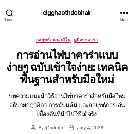
clgghaothdobhair
Search
Menu
Categories
กลยุทธ์เกมคาสิโน
คู่มือบาคาร่า
การอ่านไพ่บาคาร่าแบบ
ง่ายๆ ฉบับเข้าใจง่าย: เทคนิค
พื้นฐานสำหรับมือใหม่
บทความแนะนำวิธีอ่านไพ่บาคาร่าสำหรับมือใหม่
อธิบายกฎกติกา การนับแต้ม และกลยุทธ์การเล่น
เบื้องต้นที่นำไปใช้ได้จริง
By
@admin
July 4, 2026
Post
Post