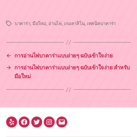
บาคาร่า
,
มือใหม่
,
อ่านไพ่
,
เกมคาสิโน
,
เทคนิคบาคาร่า
Tags
←
การอ่านไพ่บาคาร่าแบบง่ายๆ ฉบับเข้าใจง่าย
→
การอ่านไพ่บาคาร่าแบบง่ายๆ ฉบับเข้าใจง่าย สำหรับ
มือใหม่
Yelp
Facebook
Twitter
Instagram
Email