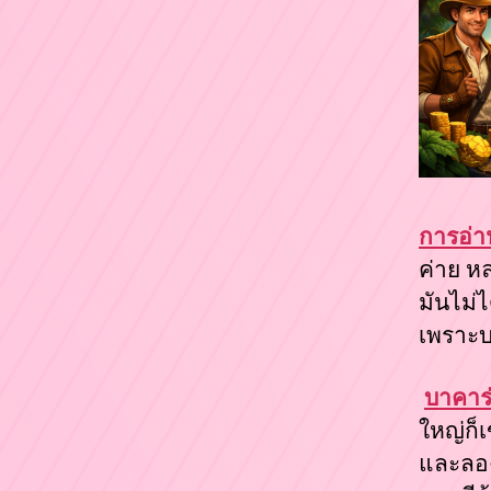
การอ่า
ค่าย หล
มันไม่
เพราะบ
บาคาร
ใหญ่ก็เ
และลอง