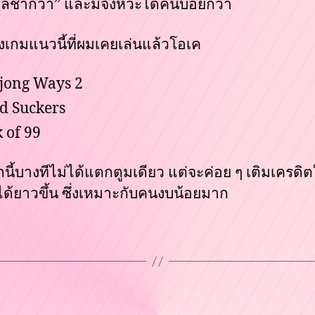
ลช้ากว่า” และมีจังหวะได้คืนบ่อยกว่า
างเกมแนวนี้ที่ผมเคยเล่นแล้วโอเค
jong Ways 2
d Suckers
 of 99
ี้บางทีไม่ได้แตกตูมเดียว แต่จะค่อย ๆ เติมเครดิต
ด้ยาวขึ้น ซึ่งเหมาะกับคนงบน้อยมาก