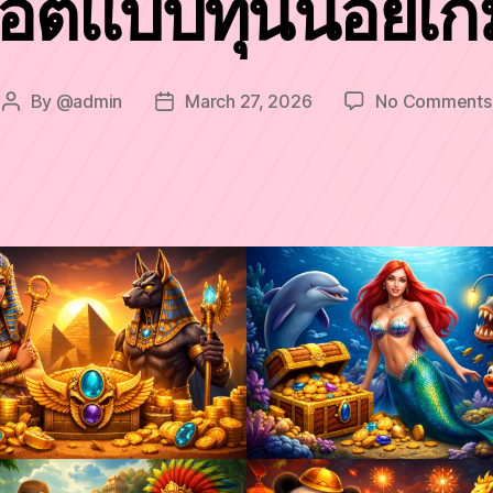
ล็อตแบบทุนน้อยเก
By
@admin
March 27, 2026
No Comments
Post
Post
author
date