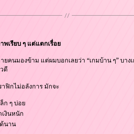
าพเรียบ ๆ แต่แตกเรื่อย
หลายคนมองข้าม แต่ผมบอกเลยว่า “เกมบ้าน ๆ” บางเก
วดี
ราฟิกไม่อลังการ มักจะ
ล็ก ๆ บ่อย
ดเงินหนัก
ได้นาน