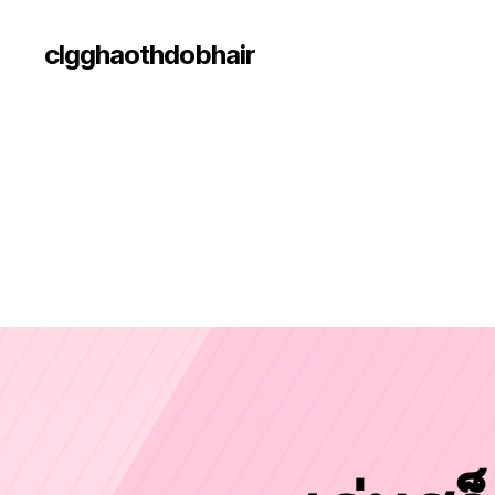
clgghaothdobhair