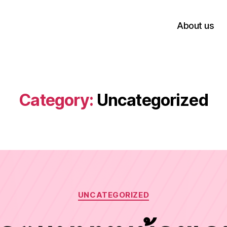
About us
Category:
Uncategorized
Categories
UNCATEGORIZED