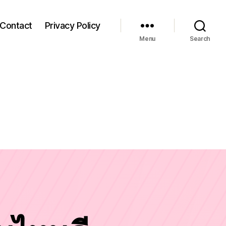
Contact
Privacy Policy
Menu
Search