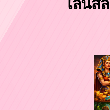
เล่นส