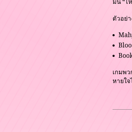
มัน “ไห
ตัวอย่
Mah
Bloo
Book
เกมพวกน
หายใจไ