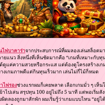
นไพ่บาคาร่า
จากประสบการณ์ที่ผมลองเล่นสล็อตม
ายแนว สิ่งหนึ่งที่เห็นชัดมากคือ “เกมที่เหมาะกับทุ
ได้ดูแค่ความสวยหรือกระแส แต่ต้องดูโครงสร้างเกม
างเกมภาพดีแต่กินทุนเร็วมาก เล่นไม่กี่ไม้ก็หมด
่าไพ่รอง
ช่วงแรกผมก็เคยพลาด เลือกเกมมั่ว ๆ เห็น
ข้าไปเล่น สรุปทุน 100 อยู่ไม่ถึง 5 นาที แต่พอเริ่มสั
ผิดลองถูกมาสักพัก ผมเริ่มรู้ว่าเกมแบบไหน “อยู่ไ