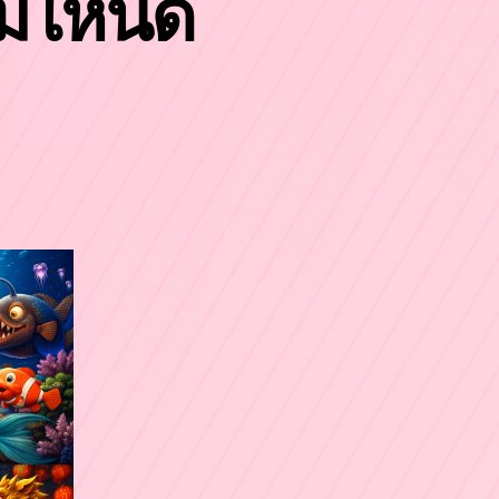
มไหนดี
on
เล่น
สล็อต
แบบ
ทุน
น้อย
เกม
ไหน
ดี