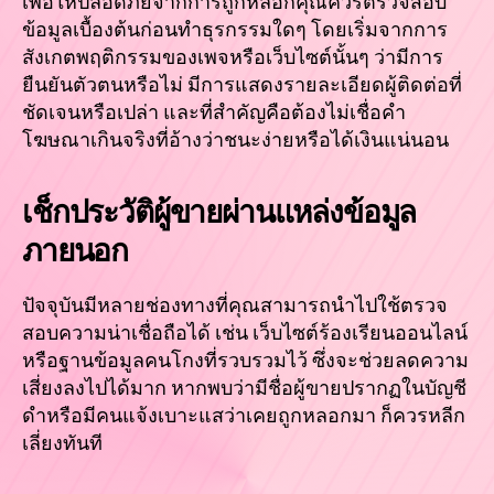
เพื่อให้ปลอดภัยจากการถูกหลอกคุณควรตรวจสอบ
ข้อมูลเบื้องต้นก่อนทำธุรกรรมใดๆ โดยเริ่มจากการ
สังเกตพฤติกรรมของเพจหรือเว็บไซต์นั้นๆ ว่ามีการ
ยืนยันตัวตนหรือไม่ มีการแสดงรายละเอียดผู้ติดต่อที่
ชัดเจนหรือเปล่า และที่สำคัญคือต้องไม่เชื่อคำ
โฆษณาเกินจริงที่อ้างว่าชนะง่ายหรือได้เงินแน่นอน
เช็กประวัติผู้ขายผ่านแหล่งข้อมูล
ภายนอก
ปัจจุบันมีหลายช่องทางที่คุณสามารถนำไปใช้ตรวจ
สอบความน่าเชื่อถือได้ เช่น เว็บไซต์ร้องเรียนออนไลน์
หรือฐานข้อมูลคนโกงที่รวบรวมไว้ ซึ่งจะช่วยลดความ
เสี่ยงลงไปได้มาก หากพบว่ามีชื่อผู้ขายปรากฏในบัญชี
ดำหรือมีคนแจ้งเบาะแสว่าเคยถูกหลอกมา ก็ควรหลีก
เลี่ยงทันที