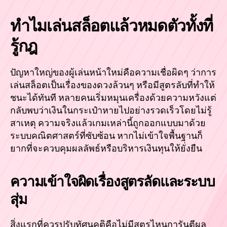
ทำไมเล่นสล็อตแล้วหมดตัวทั้งที่
รู้กฎ
ปัญหาใหญ่ของผู้เล่นหน้าใหม่คือความเชื่อผิดๆ ว่าการ
เล่นสล็อตเป็นเรื่องของดวงล้วนๆ หรือมีสูตรลับที่ทำให้
ชนะได้ทันที หลายคนเริ่มหมุนเครื่องด้วยความหวังแต่
กลับพบว่าเงินในกระเป๋าหายไปอย่างรวดเร็วโดยไม่รู้
สาเหตุ ความจริงแล้วเกมเหล่านี้ถูกออกแบบมาด้วย
ระบบคณิตศาสตร์ที่ซับซ้อน หากไม่เข้าใจพื้นฐานก็
ยากที่จะควบคุมผลลัพธ์หรือบริหารเงินทุนให้ยั่งยืน
ความเข้าใจผิดเรื่องสูตรลัดและระบบ
สุ่ม
สิ่งแรกที่ควรปรับทัศนคติคือไม่มีสูตรไหนการันตีผล