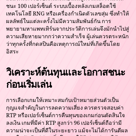
ชนะ 100 เปอร์เซ็นต์ ระบบเบื้องหลังเกมสล็อตใช้
เทคโนโลยี RNG หรือเครื่องกำเนิดตัวเลขสุ่ม ซึ่งทำให้
ผลลัพธ์ในแต่ละครั้งไม่มีความสัมพันธ์กัน การ
พยายามหาแพทเทิร์นจากประวัติการเล่นจึงมักนำไปสู่
ความเสียหายมากกว่าความสำเร็จ ผู้เล่นควรตระหนัก
ว่าทุกครั้งที่กดสปินคือเหตุการณ์ใหม่ที่เกิดขึ้นโดย
อิสระ
วิเคราะห์ต้นทุนและโอกาสชนะ
ก่อนเริ่มเล่น
การเลือกเกมให้เหมาะสมกับเป้าหมายส่วนตัวเป็น
กุญแจสำคัญในการลดความเสี่ยง ควรตรวจสอบค่า
RTP หรือเปอร์เซ็นต์การคืนทุนของเกมก่อนตัดสินใจ
ลงเงิน เกมที่มีค่า RTP สูงกว่า 96 เปอร์เซ็นต์ถือว่ามี
ความน่าจะเป็นที่ดีในระยะยาว แม้จะไม่ได้การันตีผล