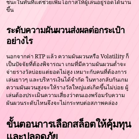
ชนะในทันทีแต่ช่วยเพิ่มโอกาสให้ผู้เล่นอยู่รอดได้นาน
ขึ้น
ระดับความผันผวนส่งผลต่อกระเป๋า
อย่างไร
นอกจากค่า RTP แล้ว ความผันผวนหรือ Volatility ก็
เป็นปัจจัยที่ต้องพิจารณา เกมที่มีความผันผวนต่ำจะ
จ่ายรางวัลบ่อยแต่ยอดไม่สูง เหมาะกับคนที่ต้องการ
เล่นยาวๆ และบริหารเงินได้จำกัด ในทางกลับกันเกม
ความผันผวนสูงจะให้รางวัลใหญ่แต่เกิดขึ้นไม่บ่อย ผู้
เล่นต้องประเมินความเสี่ยงว่าตนเองพร้อมรับความ
ผันผวนระดับไหนจึงจะไม่กระทบต่อสภาพคล่อง
ขั้นตอนการเลือกสล็อตให้คุ้มทุน
และปลอดภัย